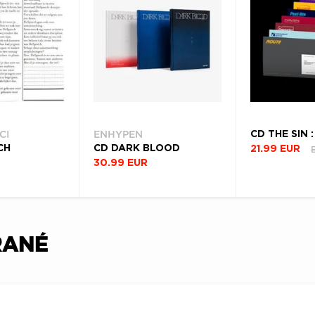
CI
ENHYPEN
CH
CD DARK BLOOD
21.99 EUR
30.99 EUR
RANÉ