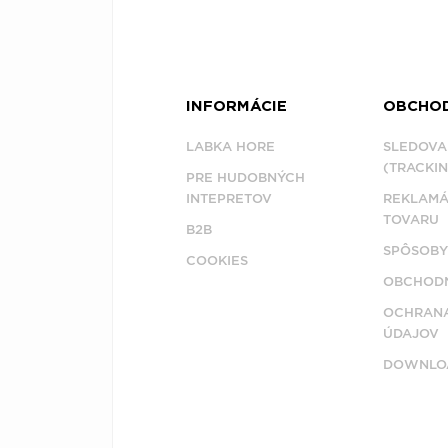
INFORMÁCIE
OBCHO
LABKA HORE
SLEDOVA
(TRACKIN
PRE HUDOBNÝCH
INTEPRETOV
REKLAMÁ
TOVARU
B2B
SPÔSOBY
COOKIES
OBCHODN
OCHRAN
ÚDAJOV
DOWNLO