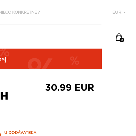
EUR
U
0
aj!
30.99 EUR
SH
F
P
Z
U DODÁVATEĽA