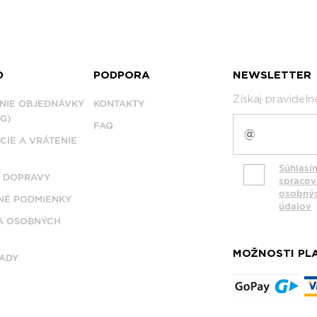
D
PODPORA
NEWSLETTER
Získaj pravidel
NIE OBJEDNÁVKY
KONTAKTY
G)
FAQ
CIE A VRÁTENIE
Súhlasí
 DOPRAVY
spraco
osobný
É PODMIENKY
údajov
A OSOBNÝCH
MOŽNOSTI PL
ADY