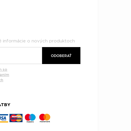
né informácie o nových produktoch
ODOBERAŤ
m so
vaním
ch
ATBY