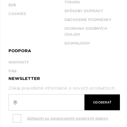
TOVARU
B2B
SPÔSOBY DOPRAVY
COOKIES
OBCHODNÉ PODMIENKY
OCHRANA OSOBNÝCH
ÚDAJOV
DOWNLOADY
PODPORA
KONTAKTY
FAQ
NEWSLETTER
Získaj pravidelné informácie o nových produktoch
ODOBERAŤ
Súhlasím so spracovaním osobných údajov