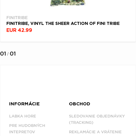
(1)
Q
R
S
T
U
V
W
X
Y
Z
FINITRIBE
FINITRIBE, VINYL THE SHEER ACTION OF FINI TRIBE
Æ
EUR 42.99
NAPOSLEDY
01
01
/
PREZERANÉ
FINITRIBE
INFORMÁCIE
OBCHOD
LABKA HORE
SLEDOVANIE OBJEDNÁVKY
(TRACKING)
PRE HUDOBNÝCH
INTEPRETOV
REKLAMÁCIE A VRÁTENIE