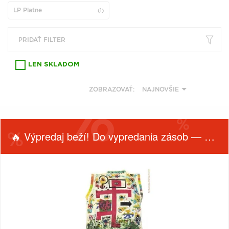
VŠETKY
PODĽA
LP Platne
VYHĽADAŤ
(1)
TYPU
PRODUKTU
PRIDAŤ FILTER
VŠETKO
LEN SKLADOM
CD (31743)
PODĽA ABECEDY
VINYL (25998)
ZOBRAZOVAŤ:
NAJNOVŠIE
TRIČKO (7182)
"
#
$
*
.
NAŽEHLOVAČKA
(1550)
1
2
3
4
5
🔥 Výpredaj beží! Do vypredania zásob — nepremeškaj!
MIKINA (907)
6
7
8
9
A
DVD (720)
B
C
D
E
F
PODĽA TAGU
FILTROVAŤ
ŽÁNER
G
H
I
J
K
PRODUKTY
PODĽA
L
M
N
O
P
Filtrovať