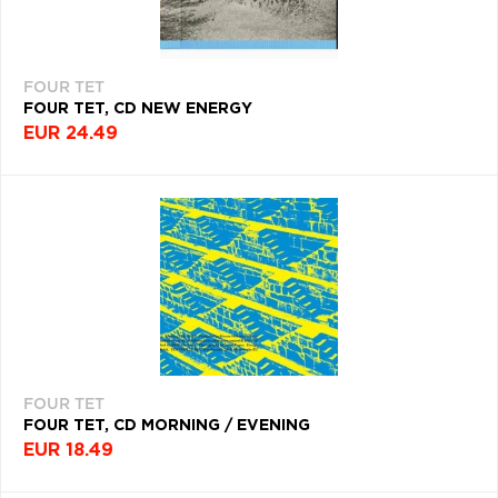
ŽÁNER
Q
R
S
T
U
ROK
V
W
X
Y
Z
VYDANIA
FOUR TET
Æ
FOUR TET, CD NEW ENERGY
EUR 24.49
Filtrovať
(8)
NAPOSLEDY
PREZERANÉ
FOUR TET
FOUR TET
FOUR TET, CD MORNING / EVENING
EUR 18.49