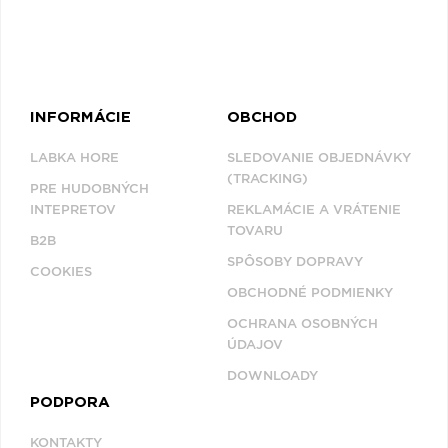
INFORMÁCIE
OBCHOD
LABKA HORE
SLEDOVANIE OBJEDNÁVKY
(TRACKING)
PRE HUDOBNÝCH
INTEPRETOV
REKLAMÁCIE A VRÁTENIE
TOVARU
B2B
SPÔSOBY DOPRAVY
COOKIES
OBCHODNÉ PODMIENKY
OCHRANA OSOBNÝCH
ÚDAJOV
DOWNLOADY
PODPORA
KONTAKTY