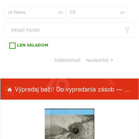
VŠETKY
PODĽA
VYHĽADAŤ
TYPU
LP Platne
CD
(4)
(4)
PRODUKTU
PRIDAŤ FILTER
VŠETKO
CD (31743)
LEN SKLADOM
PODĽA ABECEDY
VINYL (26014)
ZOBRAZOVAŤ:
NAJNOVŠIE
TRIČKO (7169)
"
#
$
*
.
NAŽEHLOVAČKA
(1563)
1
2
3
4
5
MIKINA (905)
🔥 Výpredaj beží! Do vypredania zásob — nepremeškaj!
6
7
8
9
A
DVD (720)
B
C
D
E
F
PODĽA TAGU
G
H
I
J
K
FILTROVAŤ
TYP
PRODUKTY
PRODUKTU
L
M
N
O
P
PODĽA