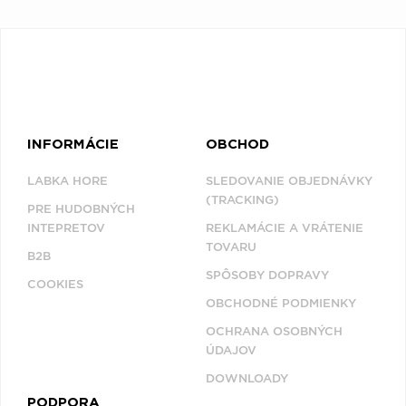
INFORMÁCIE
OBCHOD
LABKA HORE
SLEDOVANIE OBJEDNÁVKY
(TRACKING)
PRE HUDOBNÝCH
INTEPRETOV
REKLAMÁCIE A VRÁTENIE
TOVARU
B2B
SPÔSOBY DOPRAVY
COOKIES
OBCHODNÉ PODMIENKY
OCHRANA OSOBNÝCH
ÚDAJOV
DOWNLOADY
PODPORA