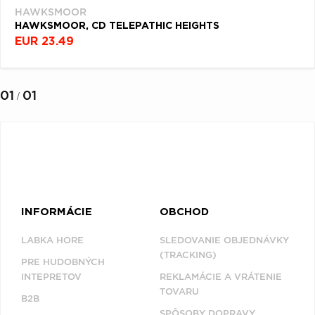
HAWKSMOOR
HAWKSMOOR, CD TELEPATHIC HEIGHTS
EUR 23.49
01
01
/
INFORMÁCIE
OBCHOD
LABKA HORE
SLEDOVANIE OBJEDNÁVKY
(TRACKING)
PRE HUDOBNÝCH
INTEPRETOV
REKLAMÁCIE A VRÁTENIE
TOVARU
B2B
SPÔSOBY DOPRAVY