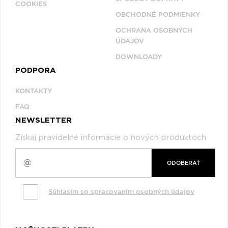
COOKIES
OBCHODNÉ PODMIENKY
OCHRANA OSOBNÝCH
ÚDAJOV
DOWNLOADY
PODPORA
KONTAKTY
FAQ
NEWSLETTER
Získaj pravidelné informácie o nových produktoch
ODOBERAŤ
Súhlasím so spracovaním osobných údajov