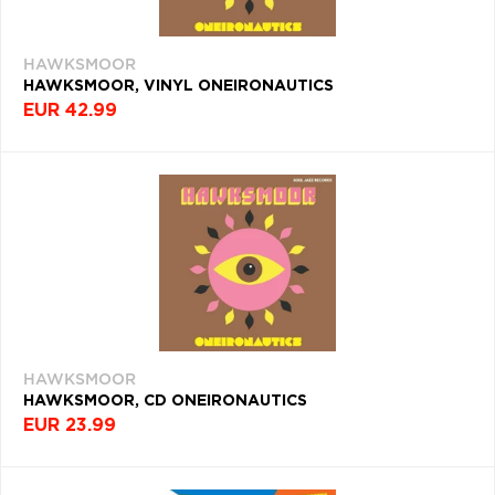
Q
R
S
T
U
ROK
VYDANIA
V
W
X
Y
Z
HAWKSMOOR
HAWKSMOOR, VINYL ONEIRONAUTICS
Æ
EUR 42.99
Filtrovať
(4)
NAPOSLEDY
PREZERANÉ
HAWKSMOOR
HAWKSMOOR
HAWKSMOOR, CD ONEIRONAUTICS
EUR 23.99