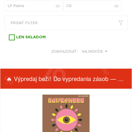
VŠETKY
PODĽA
LP Platne
CD
VYHĽADAŤ
(2)
(2)
TYPU
PRODUKTU
PRIDAŤ FILTER
VŠETKO
LEN SKLADOM
CD (31743)
PODĽA ABECEDY
VINYL (25998)
ZOBRAZOVAŤ:
NAJNOVŠIE
TRIČKO (7182)
"
#
$
*
.
NAŽEHLOVAČKA
(1550)
1
2
3
4
5
🔥 Výpredaj beží! Do vypredania zásob — nepremeškaj!
MIKINA (907)
6
7
8
9
A
DVD (720)
B
C
D
E
F
PODĽA TAGU
FILTROVAŤ
TYP
G
H
I
J
K
PRODUKTY
PRODUKTU
PODĽA
L
M
N
O
P
ŽÁNER