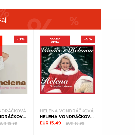
aj!
-8%
AKČNÁ
-9%
CENA
NDRÁČKOVÁ
HELENA VONDRÁČKOVÁ
HELENA VONDRÁČKOVÁ, CD NEJKRÁSNĚJŠÍ NA SVĚTĚ JE LÁSKA
HELENA VONDRÁČKOVÁ, CD VÁNOCE S HELENOU
EUR 19.99
EUR 16.99
EUR 15.49