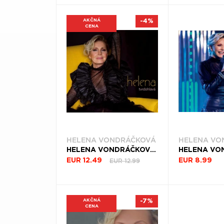
(11)
AKČNÁ
-4%
CENA
HELENA VONDRÁČKOVÁ
HELENA VO
HELENA VONDRÁČKOVÁ, CD TVRDOHLAVÁ
EUR 12.99
EUR 12.49
EUR 8.99
AKČNÁ
-7%
CENA