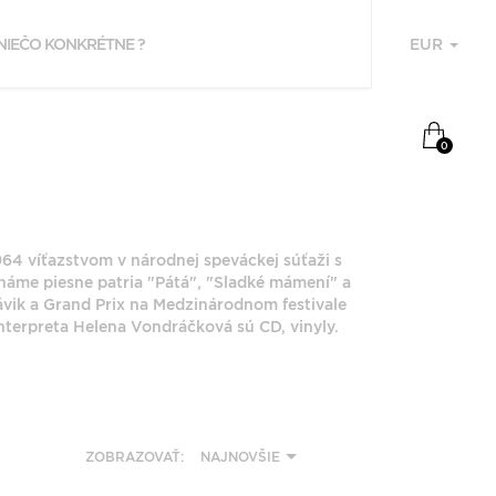
EUR
U
NAPOSLEDY
0
PREZERANÉ
HELENA
VONDRÁČKOVÁ
1964 víťazstvom v národnej speváckej súťaži s
náme piesne patria "Pátá", "Sladké mámení" a
ávik a Grand Prix na Medzinárodnom festivale
nterpreta Helena Vondráčková sú CD, vinyly.
F
P
ZOBRAZOVAŤ:
NAJNOVŠIE
Z