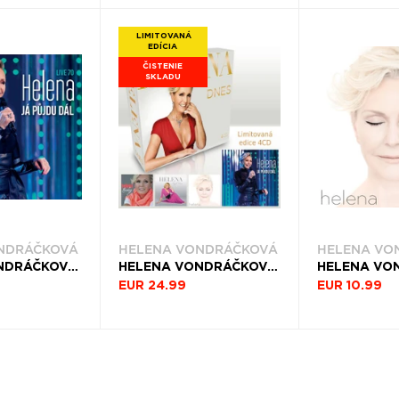
LIMITOVANÁ
EDÍCIA
ČISTENIE
SKLADU
NDRÁČKOVÁ
HELENA VONDRÁČKOVÁ
HELENA VO
HELENA VONDRÁČKOVÁ, CD JÁ PŮJDU DÁL
HELENA VONDRÁČKOVÁ, CD DNES (LIMITOVANÁ EDICE)
EUR 24.99
EUR 10.99