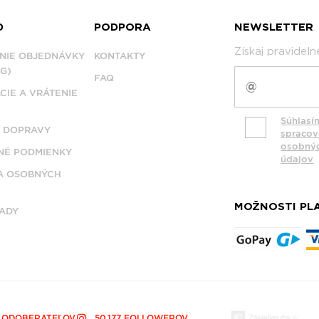
D
PODPORA
NEWSLETTER
Získaj pravidel
NIE OBJEDNÁVKY
KONTAKTY
G)
FAQ
CIE A VRÁTENIE
Súhlasí
 DOPRAVY
spraco
osobný
É PODMIENKY
údajov
A OSOBNÝCH
MOŽNOSTI PL
ADY
0 ODOBERATEĽOV
50,177 FOLLOWEROV