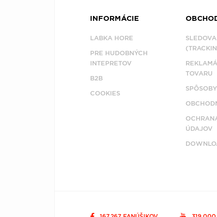
INFORMÁCIE
OBCHO
LABKA HORE
SLEDOVA
(TRACKIN
PRE HUDOBNÝCH
INTEPRETOV
REKLAMÁ
TOVARU
B2B
SPÔSOBY
COOKIES
OBCHODN
OCHRAN
ÚDAJOV
DOWNLO
167,267 FANÚŠIKOV
319,00