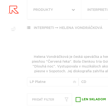
PRODUKTY
INTERPRETI
VYHĽADAŤ
VŠETKY
OBĽÚBENÉ
PODĽA ŽÁNRU
INTERPRETI
HELENA VONDRÁČKOVÁ
PODĽA ŽÁ
RUKA HORE
VŠETKO
ROCK (2879)
HUDBA
ROCK (3422
POP (1983)
Helena Vondráčková je česká speváčka a hereč
VINYLY
POP (26539)
PODĽA ABE
piesňou "Červená řeka". Bola členkou tria G
JAZZ (1965)
FUNKO POP!
ALTERNATIV
"Dlouhá noc". Vystupovala v muzikáloch ako 
ALTERNATIVE ROCK
(9156)
DOWNLOADY
piesne v Sopotoch. Jej diskografia zahŕňa 
(1784)
"
#
JAZZ (7951)
JBL
FOLK (1458)
LP Platne
CD
(1)
METAL (6775
PREDPREDAJE
6
7
INDIE ROCK (1127)
FOLK (5854)
CD S PODPISOM
G
H
PRODUKTY V ZĽAVE
ZOBRAZIŤ ZOZNAM
PRIDAŤ FILTER
LEN SKLADOM
Q
R