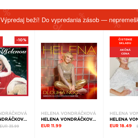
 Výpredaj beží! Do vypredania zásob — nepremešk
-10%
ČISTENIE
SKLADU
AKČNÁ
CENA
NDRÁČKOVÁ
HELENA VONDRÁČKOVÁ
HELENA VO
HELENA VONDRÁČKOVÁ, VINYL VÁNOCE S HELENOU
HELENA VONDRÁČKOVÁ, CD HELENA VONDRÁČKOVÁ & MARK VOSS - DLOUHÁ NOC (DANCE HITS COLLECTION)
EUR 35.99
EUR 11.99
EUR 18.49