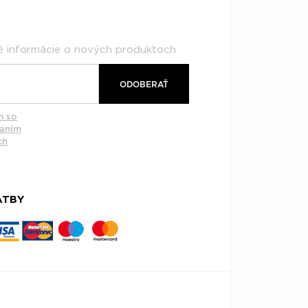
né informácie o nových produktoch
ODOBERAŤ
m so
vaním
ch
ATBY