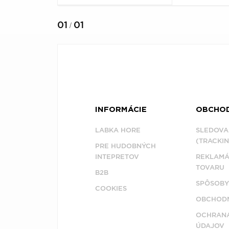
01
01
/
INFORMÁCIE
OBCHO
LABKA HORE
SLEDOVA
(TRACKIN
PRE HUDOBNÝCH
INTEPRETOV
REKLAMÁ
TOVARU
B2B
SPÔSOBY
COOKIES
OBCHODN
OCHRAN
ÚDAJOV