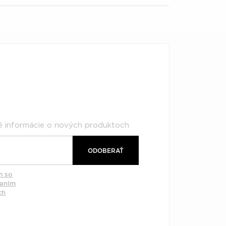
né informácie o nových produktoch
ODOBERAŤ
m so
vaním
ch