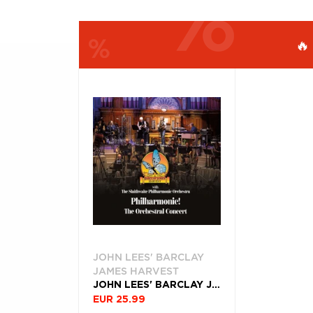
Æ
🔥
FILTROVAŤ
ŽÁNER
PRODUKTY
PODĽA
Filtrovať
(1)
JOHN LEES' BARCLAY
JAMES HARVEST
JOHN LEES' BARCLAY JAMES HARVEST, CD PHILHARMONIC!
EUR 25.99