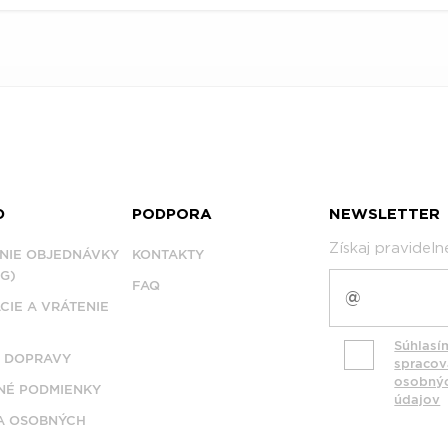
D
PODPORA
NEWSLETTER
Získaj pravidel
NIE OBJEDNÁVKY
KONTAKTY
G)
FAQ
CIE A VRÁTENIE
Súhlasí
 DOPRAVY
spraco
osobný
É PODMIENKY
údajov
A OSOBNÝCH