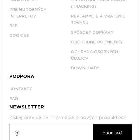
(TRACKING)
PRE HUDOBNÝCH
INTEPRETOV
REKLAMÁCIE A VRÁTENIE
TOVARU
B2B
SPÔSOBY DOPRAVY
COOKIES
OBCHODNÉ PODMIENKY
OCHRANA OSOBNÝCH
ÚDAJOV
DOWNLOADY
PODPORA
KONTAKTY
FAQ
NEWSLETTER
Získaj pravidelné informácie o nových produktoch
ODOBERAŤ