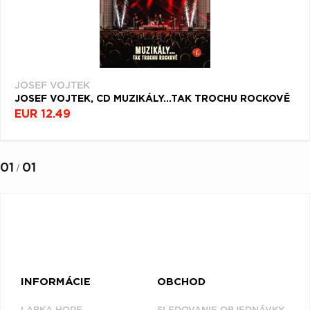
Q
R
S
T
U
V
W
X
Y
Z
Æ
JOSEF VOJTEK
JOSEF VOJTEK, CD MUZIKÁLY...TAK TROCHU ROCKOVĚ
NAPOSLEDY
EUR 12.49
PREZERANÉ
01
01
/
JOSEF
VOJTEK
INFORMÁCIE
OBCHOD
LABKA HORE
SLEDOVANIE OBJEDNÁVKY