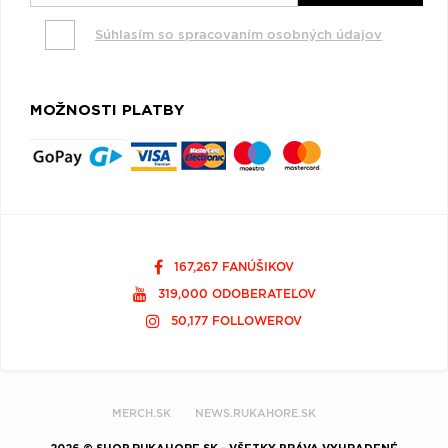
Súhlasím so spracovaním osobných údajov
MOŽNOSTI PLATBY
167,267 FANÚŠIKOV
319,000 ODOBERATEĽOV
50,177 FOLLOWEROV
MERCH.SK
NEWS.RUKAHORE.SK