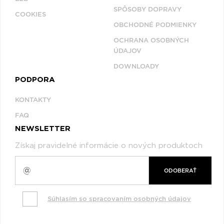
SPÔSOBY DOPRAVY
COOKIES
OBCHODNÉ PODMIENKY
OCHRANA OSOBNÝCH
ÚDAJOV
DOWNLOADY
PODPORA
KONTAKTY
FAQ
NEWSLETTER
Získaj pravidelné informácie o nových produktoch
ODOBERAŤ
Súhlasím so spracovaním osobných údajov