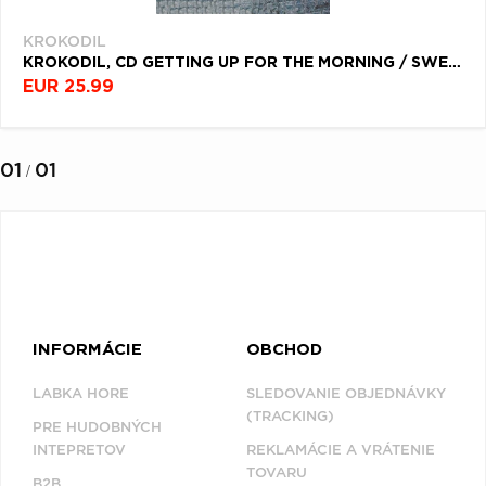
Q
R
S
T
U
KROKODIL
V
W
X
Y
Z
KROKODIL, CD GETTING UP FOR THE MORNING / SWEAT AND SWIM
EUR 25.99
Æ
01
01
/
NAPOSLEDY
PREZERANÉ
KROKODIL
INFORMÁCIE
OBCHOD
LABKA HORE
SLEDOVANIE OBJEDNÁVKY
(TRACKING)
PRE HUDOBNÝCH
INTEPRETOV
REKLAMÁCIE A VRÁTENIE
TOVARU
B2B