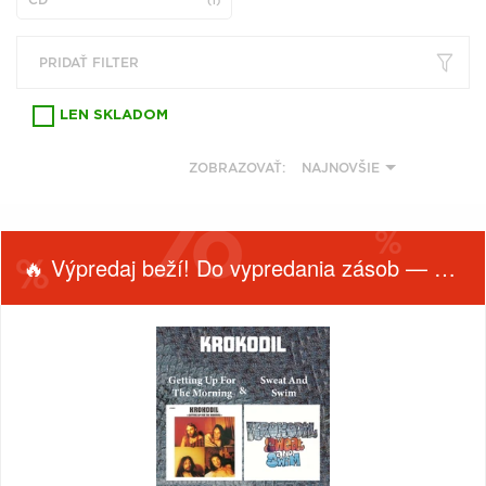
(1)
VŠETKY
PODĽA
VYHĽADAŤ
TYPU
PRODUKTU
PRIDAŤ FILTER
LEN SKLADOM
VŠETKO
CD (31758)
ZOBRAZOVAŤ:
NAJNOVŠIE
PODĽA ABECEDY
VINYL (26024)
TRIČKO (7178)
"
#
$
*
.
NAŽEHLOVAČKA
🔥 Výpredaj beží! Do vypredania zásob — nepremeškaj!
(1544)
1
2
3
4
5
MIKINA (906)
6
7
8
9
A
DVD (720)
B
C
D
E
F
FILTROVAŤ
ŽÁNER
PODĽA TAGU
PRODUKTY
G
H
I
J
K
PODĽA
Filtrovať
L
M
N
O
P
(1)