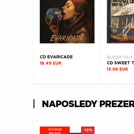
BUDDY GUY
CD EVARICADE
CD SWEET 
18.49 EUR
13.99 EUR
NAPOSLEDY PREZE
ČISTENIE
-12%
SKLADU