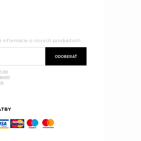
né informácie o nových produktoch
ODOBERAŤ
m so
vaním
ch
ATBY