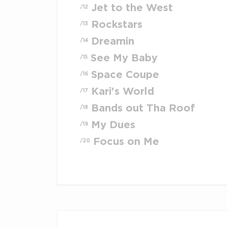
Jet to the West
/12
Rockstars
/13
Dreamin
/14
See My Baby
/15
Space Coupe
/16
Kari's World
/17
Bands out Tha Roof
/18
My Dues
/19
Focus on Me
/20