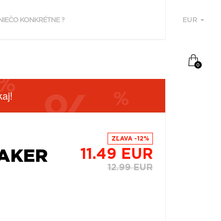
EUR
U
0
aj!
ZĽAVA -12%
MAKER
11.49 EUR
12.99 EUR
F
P
Z