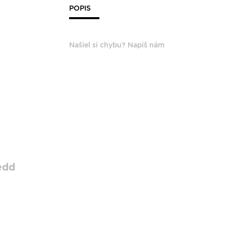
POPIS
Našiel si chybu? Napíš nám
edd