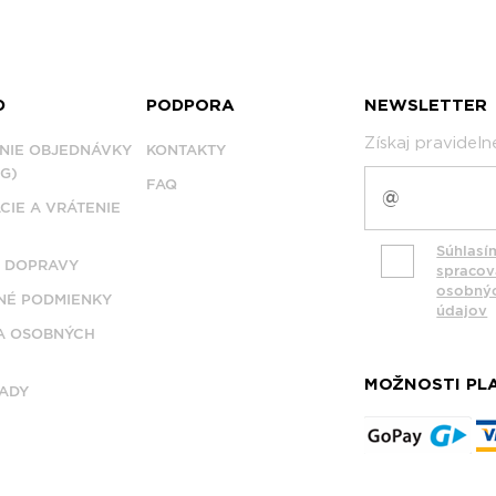
D
PODPORA
NEWSLETTER
Získaj pravidel
NIE OBJEDNÁVKY
KONTAKTY
G)
FAQ
CIE A VRÁTENIE
Súhlasí
 DOPRAVY
spraco
osobný
É PODMIENKY
údajov
A OSOBNÝCH
MOŽNOSTI PL
ADY