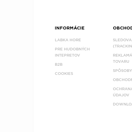
INFORMÁCIE
OBCHO
LABKA HORE
SLEDOVA
(TRACKIN
PRE HUDOBNÝCH
INTEPRETOV
REKLAMÁ
TOVARU
B2B
SPÔSOBY
COOKIES
OBCHODN
OCHRAN
ÚDAJOV
DOWNLO