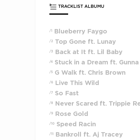
TRACKLIST ALBUMU
Blueberry Faygo
/1
Top Gone ft. Lunay
/2
Back at It ft. Lil Baby
/3
Stuck in a Dream ft. Gunna
/4
G Walk ft. Chris Brown
/5
Live This Wild
/6
So Fast
/7
Never Scared ft. Trippie R
/8
Rose Gold
/9
Speed Racin
/10
Bankroll ft. Aj Tracey
/11