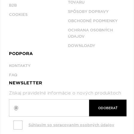
TOVARU
B2B
SPÔSOBY DOPRAVY
COOKIES
OBCHODNÉ PODMIENKY
OCHRANA OSOBNÝCH
ÚDAJOV
DOWNLOADY
PODPORA
KONTAKTY
FAQ
NEWSLETTER
Získaj pravidelné informácie o nových produktoch
ODOBERAŤ
Súhlasím so spracovaním osobných údajov