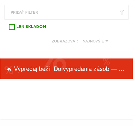
VŠETKY
PODĽA
VYHĽADAŤ
TYPU
PRIDAŤ FILTER
PRODUKTU
LEN SKLADOM
VŠETKO
ZOBRAZOVAŤ:
NAJNOVŠIE
CD (31743)
PODĽA ABECEDY
VINYL (25998)
TRIČKO (7182)
"
#
$
*
.
NAŽEHLOVAČKA
🔥 Výpredaj beží! Do vypredania zásob — nepremeškaj!
(1550)
1
2
3
4
5
MIKINA (907)
6
7
8
9
A
DVD (720)
FILTROVAŤ
B
C
D
E
F
PRODUKTY
Filtrovať
PODĽA TAGU
PODĽA
G
H
I
J
K
(0)
L
M
N
O
P