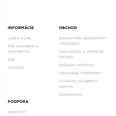
Q
R
S
T
U
V
W
X
Y
Z
Æ
INFORMÁCIE
OBCHOD
LABKA HORE
SLEDOVANIE OBJEDNÁVKY
NAPOSLEDY
(TRACKING)
PRE HUDOBNÝCH
PREZERANÉ
INTEPRETOV
REKLAMÁCIE A VRÁTENIE
TOVARU
B2B
MICHAJLOV
SPÔSOBY DOPRAVY
COOKIES
OBCHODNÉ PODMIENKY
OCHRANA OSOBNÝCH
ÚDAJOV
DOWNLOADY
PODPORA
KONTAKTY