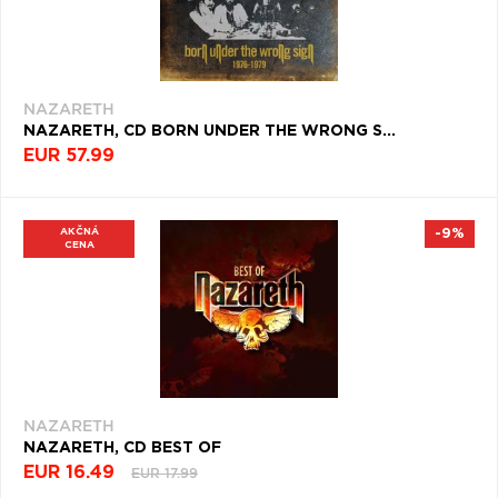
PODĽA
Q
R
S
T
U
ŽÁNER
V
W
X
Y
Z
ROK
VYDANIA
Æ
NAZARETH
NAZARETH, CD BORN UNDER THE WRONG S...
DEKÁDA
EUR 57.99
NAPOSLEDY
KRAJINA
PREZERANÉ
AKČNÁ
-9%
CENA
Filtrovať
NAZARETH
(9)
NAZARETH
NAZARETH, CD BEST OF
EUR 16.49
EUR 17.99