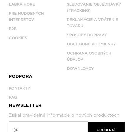
LABKA HORE
SLEDOVANIE OBJEDNÁVKY
(TRACKING)
PRE HUDOBNÝCH
INTEPRETOV
REKLAMÁCIE A VRÁTENIE
TOVARU
B2B
SPÔSOBY DOPRAVY
COOKIES
OBCHODNÉ PODMIENKY
OCHRANA OSOBNÝCH
ÚDAJOV
DOWNLOADY
PODPORA
KONTAKTY
FAQ
NEWSLETTER
Získaj pravidelné informácie o nových produktoch
ODOBERAŤ