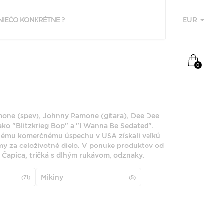
EUR
U
NAPOSLEDY
0
PREZERANÉ
RAMONES
mone (spev), Johnny Ramone (gitara), Dee Dee
ko "Blitzkrieg Bop" a "I Wanna Be Sedated".
enému komerčnému úspechu v USA získali veľkú
mmy za celoživotné dielo. V ponuke produktov od
k, Čapica, tričká s dlhým rukávom, odznaky.
F
Mikiny
(71)
(5)
P
Z