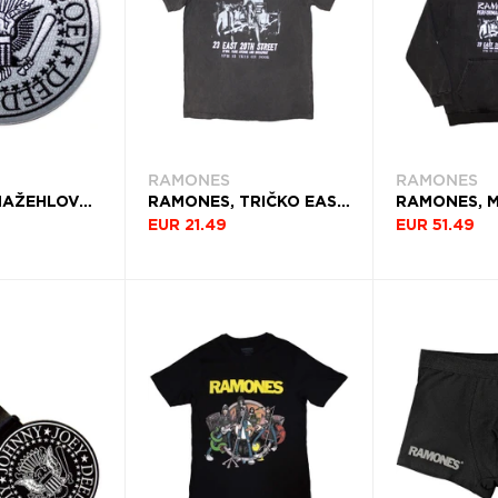
RAMONES
RAMONES
RAMONES, NAŽEHLOVAČKA PRESIDENTIAL SEAL WHITE, BIELA
RAMONES, TRIČKO EAST VILLAGE, UNISEX, ŠEDÁ
EUR 21.49
EUR 51.49