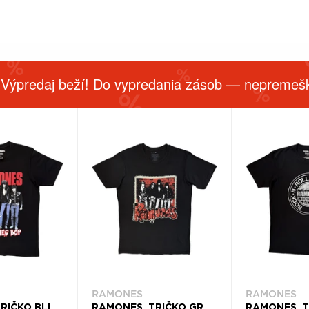
 Výpredaj beží! Do vypredania zásob — nepremešk
RAMONES
RAMONES
RAMONES, TRIČKO BLITZ, UNISEX, ČIERNA
RAMONES, TRIČKO GRAFFITI, UNISEX, ČIERNA