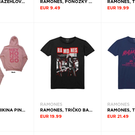
RAMONES, NAŽEHLOVAČKA GABBA GABBA, HEY
RAMONES, PONOŽKY PRESIDENTIAL SEAL, UNISEX, ČIERNA
EUR 9.49
EUR 19.99
RAMONES
RAMONES
RAMONES, MIKINA PINK HEY HO SEAL, UNISEX, RUŽOVÁ
RAMONES, TRIČKO BARCELONA, UNISEX, ČIERNA
EUR 19.99
EUR 21.49