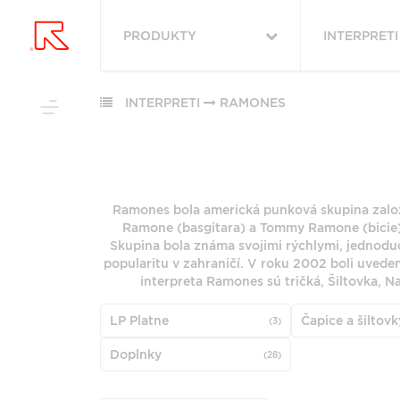
PRODUKTY
INTERPRETI
VYHĽADAŤ
VŠETKY
OBĽÚBENÉ
PODĽA ŽÁNRU
INTERPRETI
RAMONES
PODĽA ŽÁ
RUKA HORE
VŠETKO
ROCK (2879)
HUDBA
ROCK (3420
POP (1983)
Ramones bola americká punková skupina založ
VINYLY
POP (26514)
PODĽA ABE
Ramone (basgitara) a Tommy Ramone (bicie).
JAZZ (1965)
FUNKO POP!
ALTERNATIV
Skupina bola známa svojimi rýchlymi, jednod
ALTERNATIVE ROCK
(9148)
DOWNLOADY
popularitu v zahraničí. V roku 2002 boli uvede
(1783)
"
#
JAZZ (7950)
interpreta Ramones sú tričká, Šiltovka, Na
JBL
FOLK (1458)
METAL (6777
PREDPREDAJE
6
7
LP Platne
Čapice a šiltovk
INDIE ROCK (1127)
(3)
FOLK (5852)
CD S PODPISOM
G
H
Doplnky
(28)
PRODUKTY V ZĽAVE
ZOBRAZIŤ ZOZNAM
Q
R