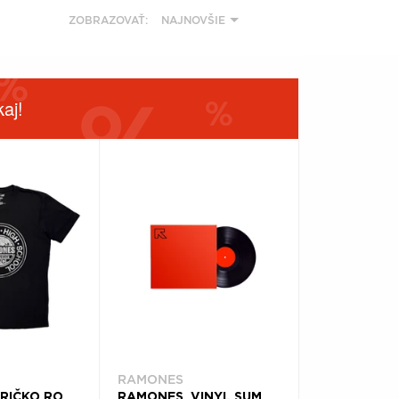
ZOBRAZOVAŤ:
NAJNOVŠIE
aj!
RAMONES
RAMONES, TRIČKO ROCK N' ROLL HIGH SCHOOL, UNISEX, ČIERNA
RAMONES, VINYL SUMMER IN THE CITY: LIVE IN SAN FRANCISCO (RSD 2026)