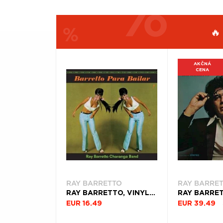
Æ
🔥
AKČNÁ
CENA
FILTROVAŤ
ŽÁNER
PRODUKTY
PODĽA
ROK
VYDANIA
Filtrovať
(2)
RAY BARRETTO
RAY BARRE
RAY BARRETTO, VINYL BARRETTO PARA BAILAR
EUR 16.49
EUR 39.49