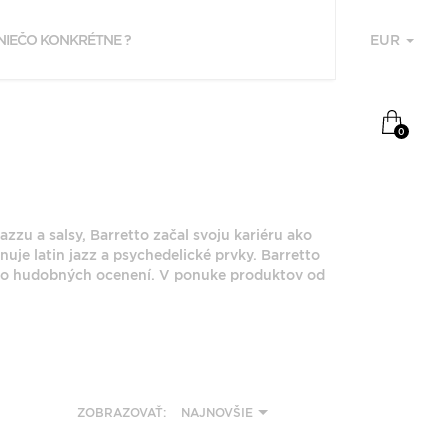
EUR
U
NAPOSLEDY
0
PREZERANÉ
RAY BARRETTO
zzu a salsy, Barretto začal svoju kariéru ako
je latin jazz a psychedelické prvky. Barretto
noho hudobných ocenení. V ponuke produktov od
F
P
ZOBRAZOVAŤ:
NAJNOVŠIE
Z