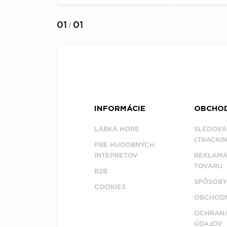
01
01
/
INFORMÁCIE
OBCHO
LABKA HORE
SLEDOVA
(TRACKIN
PRE HUDOBNÝCH
INTEPRETOV
REKLAMÁ
TOVARU
B2B
SPÔSOBY
COOKIES
OBCHODN
OCHRAN
ÚDAJOV