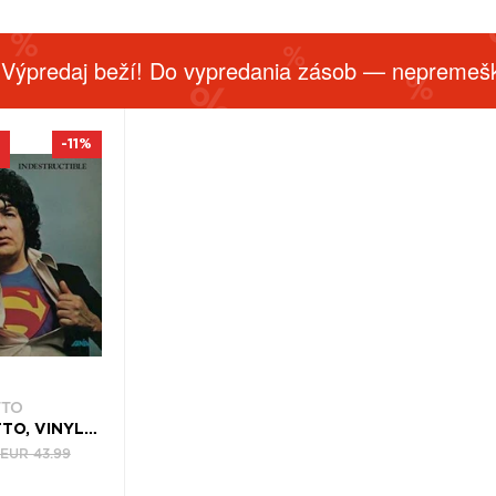
 Výpredaj beží! Do vypredania zásob — nepremešk
-11%
TTO
RAY BARRETTO, VINYL INDESTRUCTIBLE
EUR 43.99