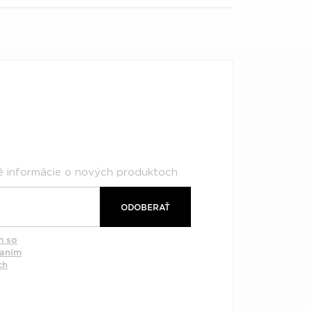
né informácie o nových produktoch
ODOBERAŤ
m so
vaním
ch