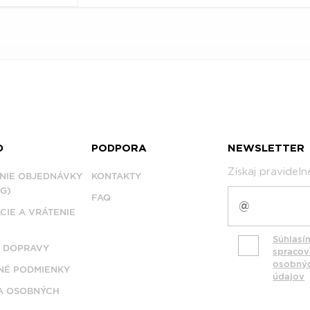
D
PODPORA
NEWSLETTER
Získaj pravidel
NIE OBJEDNÁVKY
KONTAKTY
G)
FAQ
CIE A VRÁTENIE
Súhlasí
 DOPRAVY
spraco
osobný
É PODMIENKY
údajov
A OSOBNÝCH