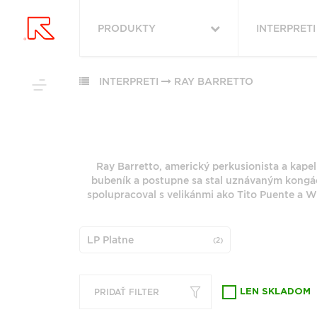
PRODUKTY
INTERPRETI
VYHĽADAŤ
VŠETKY
OBĽÚBENÉ
PODĽA ŽÁNRU
INTERPRETI
RAY BARRETTO
PODĽA ŽÁ
RUKA HORE
VŠETKO
ROCK (2879)
HUDBA
ROCK (34217
POP (1983)
Ray Barretto, americký perkusionista a kapel
VINYLY
POP (26533)
PODĽA ABE
bubeník a postupne sa stal uznávaným kongáčo
JAZZ (1965)
FUNKO POP!
ALTERNATIV
spolupracoval s velikánmi ako Tito Puente a 
ALTERNATIVE ROCK
(9155)
DOWNLOADY
(1784)
"
#
JAZZ (7952)
JBL
FOLK (1458)
LP Platne
(2)
METAL (6773
PREDPREDAJE
6
7
INDIE ROCK (1127)
FOLK (5854)
CD S PODPISOM
G
H
PRODUKTY V ZĽAVE
ZOBRAZIŤ ZOZNAM
PRIDAŤ FILTER
LEN SKLADOM
Q
R