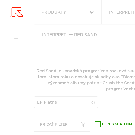
PRODUKTY
INTERPRETI
VYHĽADAŤ
VŠETKY
OBĽÚBENÉ
PODĽA ŽÁNRU
INTERPRETI
RED SAND
PODĽA ŽÁ
RUKA HORE
VŠETKO
ROCK (2880)
HUDBA
ROCK (34210
POP (1982)
Red Sand je kanadská progresívna rocková sku
VINYLY
POP (26513)
PODĽA ABE
tom istom roku a obsahuje skladby ako "Blame
JAZZ (1963)
FUNKO POP!
ALTERNATIV
významné albumy patria "Crush the Seed" 
ALTERNATIVE ROCK
(9153)
DOWNLOADY
progresívneho
(1784)
"
#
JAZZ (7943)
JBL
FOLK (1457)
LP Platne
(1)
METAL (678
PREDPREDAJE
6
7
INDIE ROCK (1127)
FOLK (5852)
CD S PODPISOM
G
H
PRODUKTY V ZĽAVE
ZOBRAZIŤ ZOZNAM
PRIDAŤ FILTER
LEN SKLADOM
Q
R