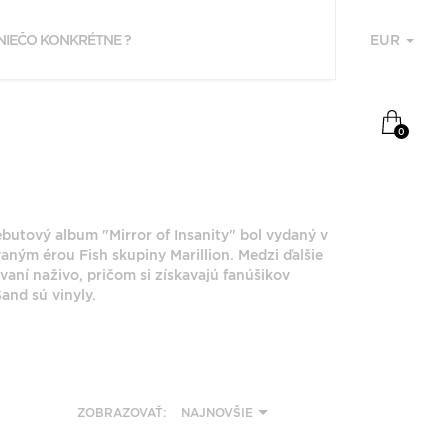
EUR
U
NAPOSLEDY
0
PREZERANÉ
RED SAND
utový album "Mirror of Insanity" bol vydaný v
ným érou Fish skupiny Marillion. Medzi ďalšie
aní naživo, pričom si získavajú fanúšikov
and sú vinyly.
F
P
ZOBRAZOVAŤ:
NAJNOVŠIE
Z