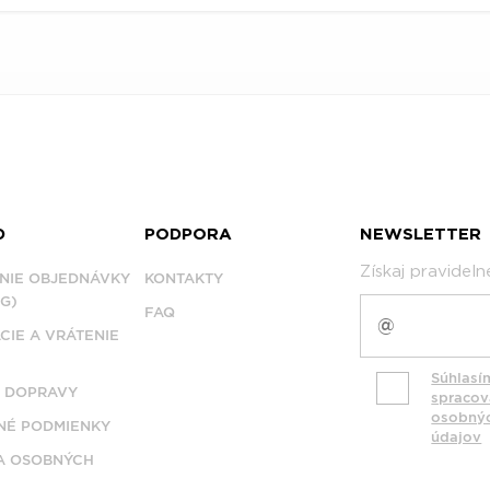
D
PODPORA
NEWSLETTER
Získaj pravidel
NIE OBJEDNÁVKY
KONTAKTY
G)
FAQ
CIE A VRÁTENIE
Súhlasí
 DOPRAVY
spraco
osobný
É PODMIENKY
údajov
A OSOBNÝCH