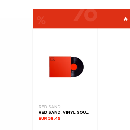
Æ
🔥
FILTROVAŤ
ŽÁNER
PRODUKTY
PODĽA
Filtrovať
(1)
RED SAND
RED SAND, VINYL SOUND OF SILENCE
EUR 58.49