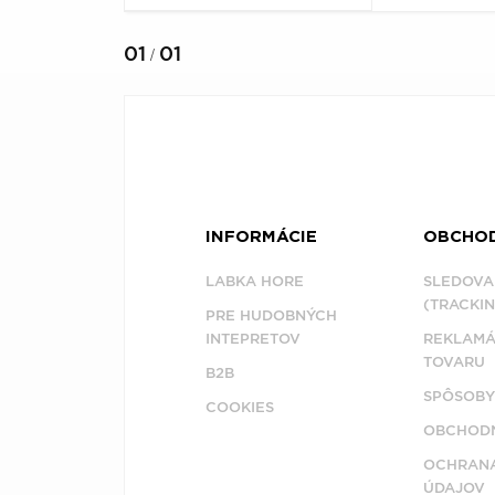
01
01
/
INFORMÁCIE
OBCHO
LABKA HORE
SLEDOVA
(TRACKIN
PRE HUDOBNÝCH
INTEPRETOV
REKLAMÁ
TOVARU
B2B
SPÔSOBY
COOKIES
OBCHODN
OCHRAN
ÚDAJOV