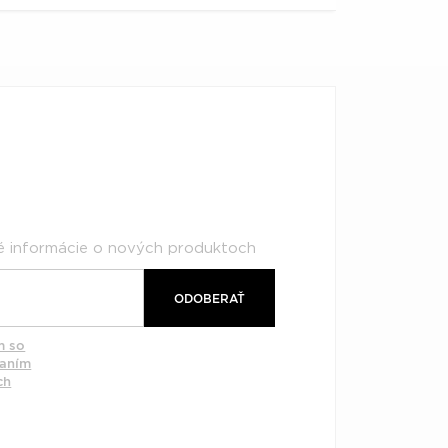
né informácie o nových produktoch
ODOBERAŤ
m so
vaním
ch