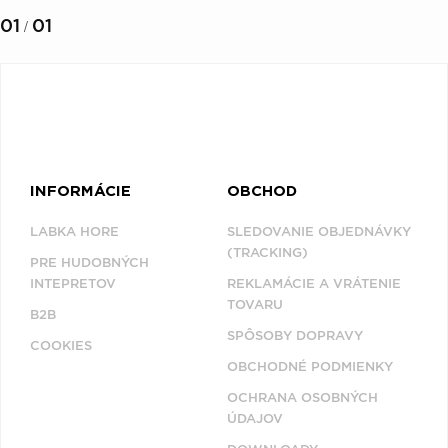
01
01
/
INFORMÁCIE
OBCHOD
LABKA HORE
SLEDOVANIE OBJEDNÁVKY
(TRACKING)
PRE HUDOBNÝCH
INTEPRETOV
REKLAMÁCIE A VRÁTENIE
TOVARU
B2B
SPÔSOBY DOPRAVY
COOKIES
OBCHODNÉ PODMIENKY
OCHRANA OSOBNÝCH
ÚDAJOV