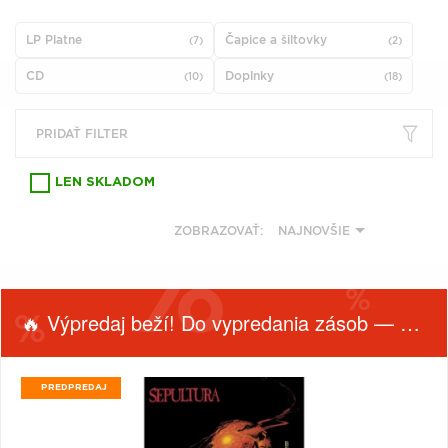
VŠETKY
PODĽA
VYHĽADAŤ
TYPU
LP Platne
Čapice a šiltovky
(7)
(2)
PRODUKTU
CD
Doplnky
(10)
(18)
VŠETKO
PRIDAŤ FILTER
CD (31758)
PODĽA ABECEDY
VINYL (26024)
LEN SKLADOM
TRIČKO (7179)
"
#
$
*
.
NAŽEHLOVAČKA
ZOBRAZOVAŤ:
NAJNOVŠIE
(1544)
1
2
3
4
5
MIKINA (906)
6
7
8
9
A
DVD (720)
🔥 Výpredaj beží! Do vypredania zásob — nepremeškaj!
B
C
D
E
F
PODĽA TAGU
G
H
I
J
K
PREDPREDAJ
L
M
N
O
P
FILTROVAŤ
OBĽÚBENÉ
PRODUKTY