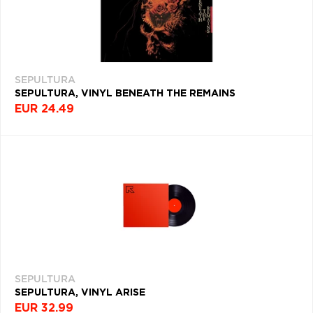
Q
R
S
T
U
PODĽA
TYP
PRODUKTU
V
W
X
Y
Z
ŽÁNER
Æ
SEPULTURA
ROK
SEPULTURA, VINYL BENEATH THE REMAINS
VYDANIA
EUR 24.49
NAPOSLEDY
PREZERANÉ
DEKÁDA
SEPULTURA
Filtrovať
(38)
SEPULTURA
SEPULTURA, VINYL ARISE
EUR 32.99