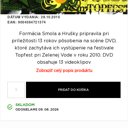
Q
R
S
T
U
V
W
X
Y
Z
DÁTUM VYDANIA
29.10.2010
EAN
9004364721374
Æ
Formácia Smola a Hrušky pripravila pri
príležitosti 13 rokov pôsobenia na scéne DVD,
ktoré zachytáva ich vystúpenie na festivale
Topfest pri Zelenej Vode v roku 2010. DVD
obsahuje 13 videoklipov
Zobraziť celý popis produktu
PRIDAŤ DO KOŠÍKA
SKLADOM
ODOSIELAME 09. 08. 2026