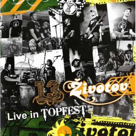
VŠETKY
PODĽA
VYHĽADAŤ
TYPU
PRODUKTU
VŠETKO
CD (31758)
PODĽA ABECEDY
VINYL (26024)
TRIČKO (7179)
"
#
$
*
.
NAŽEHLOVAČKA
(1544)
1
2
3
4
5
MIKINA (906)
6
7
8
9
A
DVD (720)
B
C
D
E
F
PODĽA TAGU
G
H
I
J
K
L
M
N
O
P