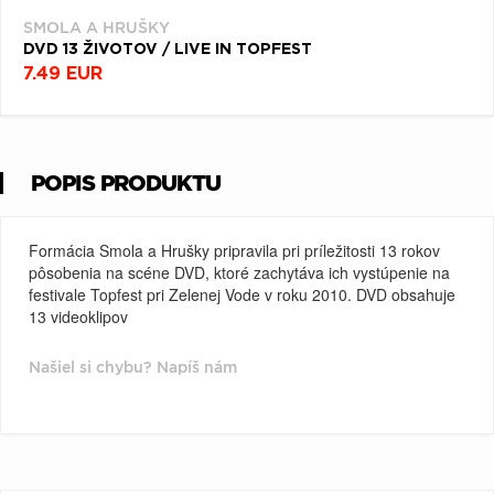
SMOLA A HRUŠKY
DVD 13 ŽIVOTOV / LIVE IN TOPFEST
7.49 EUR
POPIS PRODUKTU
Formácia Smola a Hrušky pripravila pri príležitosti 13 rokov
pôsobenia na scéne DVD, ktoré zachytáva ich vystúpenie na
festivale Topfest pri Zelenej Vode v roku 2010. DVD obsahuje
13 videoklipov
Našiel si chybu? Napíš nám