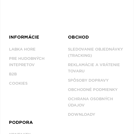
INFORMÁCIE
OBCHOD
LABKA HORE
SLEDOVANIE OBJEDNÁVKY
(TRACKING)
PRE HUDOBNÝCH
INTEPRETOV
REKLAMÁCIE A VRÁTENIE
TOVARU
B2B
SPÔSOBY DOPRAVY
COOKIES
OBCHODNÉ PODMIENKY
OCHRANA OSOBNÝCH
ÚDAJOV
DOWNLOADY
PODPORA