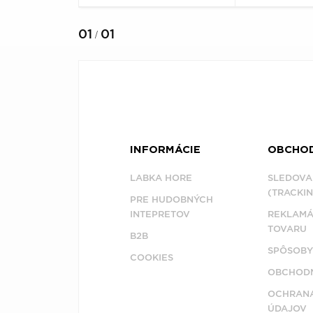
01
01
/
INFORMÁCIE
OBCHO
LABKA HORE
SLEDOVA
(TRACKIN
PRE HUDOBNÝCH
INTEPRETOV
REKLAMÁ
TOVARU
B2B
SPÔSOBY
COOKIES
OBCHODN
OCHRAN
ÚDAJOV