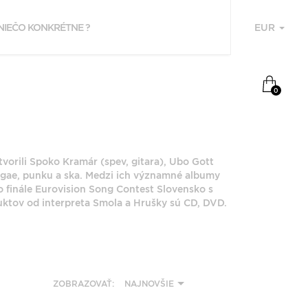
EUR
U
NAPOSLEDY
0
PREZERANÉ
SMOLA A HRUŠKY
vorili Spoko Kramár (spev, gitara), Ubo Gott
eggae, punku a ska. Medzi ich významné albumy
 finále Eurovision Song Contest Slovensko s
ktov od interpreta Smola a Hrušky sú CD, DVD.
F
P
ZOBRAZOVAŤ:
NAJNOVŠIE
Z