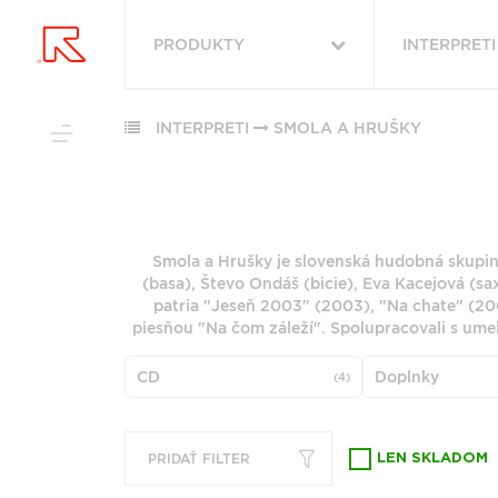
PRODUKTY
INTERPRETI
VYHĽADAŤ
VŠETKY
OBĽÚBENÉ
PODĽA ŽÁNRU
INTERPRETI
SMOLA A HRUŠKY
PODĽA ŽÁ
RUKA HORE
VŠETKO
ROCK (2880)
HUDBA
ROCK (34210
POP (1982)
Smola a Hrušky je slovenská hudobná skupina
VINYLY
POP (26513)
PODĽA ABE
(basa), Števo Ondáš (bicie), Eva Kacejová (s
JAZZ (1963)
FUNKO POP!
ALTERNATIV
patria "Jeseň 2003" (2003), "Na chate" (20
ALTERNATIVE ROCK
(9153)
DOWNLOADY
piesňou "Na čom záleží". Spolupracovali s um
(1784)
"
#
JAZZ (7943)
JBL
FOLK (1457)
CD
Doplnky
(4)
METAL (678
PREDPREDAJE
6
7
INDIE ROCK (1127)
FOLK (5852)
CD S PODPISOM
G
H
PRODUKTY V ZĽAVE
ZOBRAZIŤ ZOZNAM
PRIDAŤ FILTER
LEN SKLADOM
Q
R