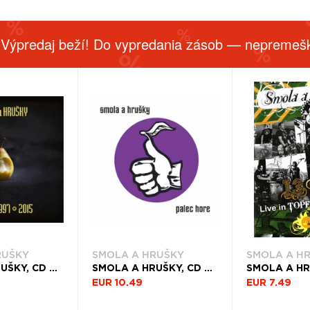
 Výpredaj beží! Do vypredania zásob — nepremešk
RUŠKY
SMOLA A HRUŠKY
SMOLA A H
SMOLA A HRUŠKY, CD BEST ON 1997-2015
SMOLA A HRUŠKY, CD PALEC HORE
EUR 10.49
EUR 7.49