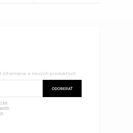
né informácie o nových produktoch
ODOBERAŤ
m so
vaním
ch