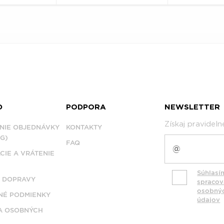
D
PODPORA
NEWSLETTER
Získaj pravidel
NIE OBJEDNÁVKY
KONTAKTY
G)
FAQ
CIE A VRÁTENIE
Súhlasí
 DOPRAVY
spraco
osobný
É PODMIENKY
údajov
A OSOBNÝCH