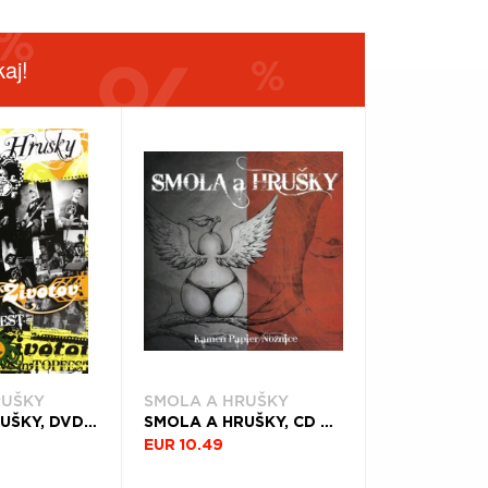
aj!
RUŠKY
SMOLA A HRUŠKY
SMOLA A HRUŠKY, DVD 13 ŽIVOTOV / LIVE IN TOPFEST
SMOLA A HRUŠKY, CD KAMEŇ PAPIER NOŽNICE
EUR 10.49