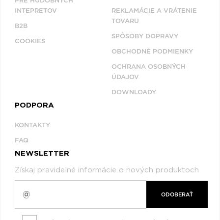
PRE HUDOBNÝCH
INTEPRETOV
REKLAMÁCIE A VRÁTENIE
TOVARU
B2B
SPÔSOBY DOPRAVY
COOKIES
OBCHODNÉ PODMIENKY
OCHRANA OSOBNÝCH
ÚDAJOV
DOWNLOADY
PODPORA
KONTAKTY
FAQ
NEWSLETTER
Získaj pravidelné informácie o nových produktoch
ODOBERAŤ