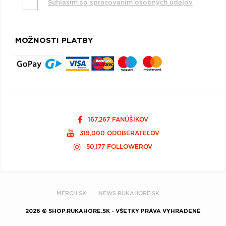
Súhlasím so spracovaním osobných údajov
MOŽNOSTI PLATBY
167,267 FANÚŠIKOV
319,000 ODOBERATEĽOV
50,177 FOLLOWEROV
MERCH.SK
NEWS.RUKAHORE.SK
2026 © SHOP.RUKAHORE.SK - VŠETKY PRÁVA VYHRADENÉ