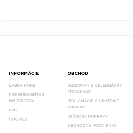
Q
R
S
T
U
V
W
X
Y
Z
Æ
INFORMÁCIE
OBCHOD
LABKA HORE
SLEDOVANIE OBJEDNÁVKY
(TRACKING)
PRE HUDOBNÝCH
INTEPRETOV
REKLAMÁCIE A VRÁTENIE
TOVARU
B2B
SPÔSOBY DOPRAVY
COOKIES
OBCHODNÉ PODMIENKY