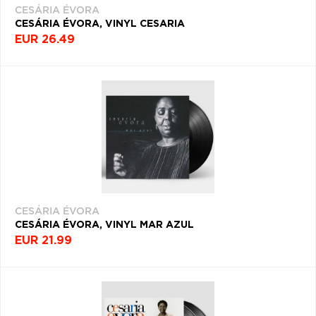
CESÁRIA ÉVORA
Q
R
S
T
U
CESÁRIA ÉVORA, VINYL CESARIA
EUR 26.49
V
W
X
Y
Z
Æ
CESÁRIA ÉVORA
CESÁRIA ÉVORA, VINYL MAR AZUL
EUR 21.99