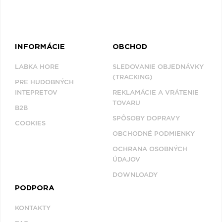
INFORMÁCIE
OBCHOD
LABKA HORE
SLEDOVANIE OBJEDNÁVKY
(TRACKING)
PRE HUDOBNÝCH
INTEPRETOV
REKLAMÁCIE A VRÁTENIE
TOVARU
B2B
SPÔSOBY DOPRAVY
COOKIES
OBCHODNÉ PODMIENKY
OCHRANA OSOBNÝCH
ÚDAJOV
DOWNLOADY
PODPORA
KONTAKTY