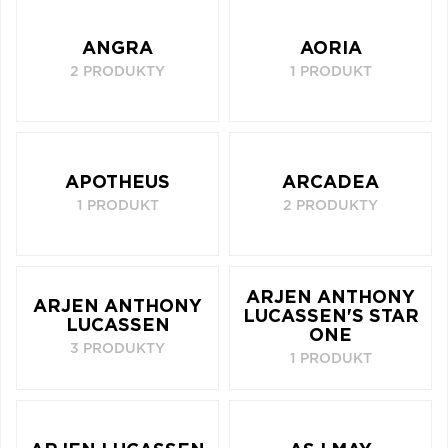
Q
R
S
T
U
ANGRA
AORIA
V
W
X
Y
Z
2 PRODUKTY
1 PRODUKT
Æ
APOTHEUS
ARCADEA
1 PRODUKT
2 PRODUKTY
ARJEN ANTHONY
ARJEN ANTHONY
LUCASSEN'S STAR
LUCASSEN
ONE
3 PRODUKTY
1 PRODUKT