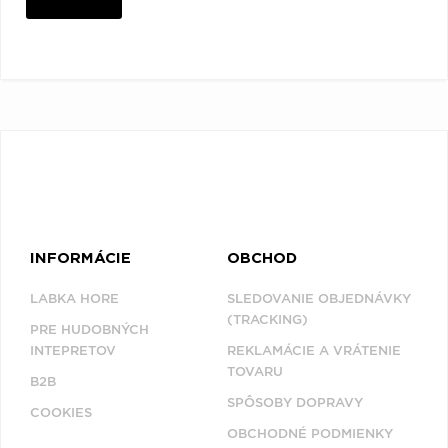
INFORMÁCIE
OBCHOD
LABKA HORE
SLEDOVANIE OBJEDNÁVKY
(TRACKING)
PRE HUDOBNÝCH
INTEPRETOV
REKLAMÁCIE A VRÁTENIE
TOVARU
B2B
SPÔSOBY DOPRAVY
COOKIES
OBCHODNÉ PODMIENKY