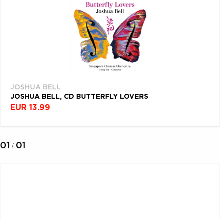
VŠETKY
PODĽA
VYHĽADAŤ
TYPU
FILTROVAŤ
PRODUKTU
ŽÁNER
PRODUKTY
PODĽA
Filtrovať
VŠETKO
(1)
CD (31757)
PODĽA ABECEDY
VINYL (26026)
JOSHUA BELL
TRIČKO (7178)
JOSHUA BELL, CD BUTTERFLY LOVERS
"
#
$
*
.
EUR 13.99
NAŽEHLOVAČKA
(1544)
1
2
3
4
5
MIKINA (906)
01
01
/
6
7
8
9
A
DVD (720)
B
C
D
E
F
PODĽA TAGU
G
H
I
J
K
L
M
N
O
P