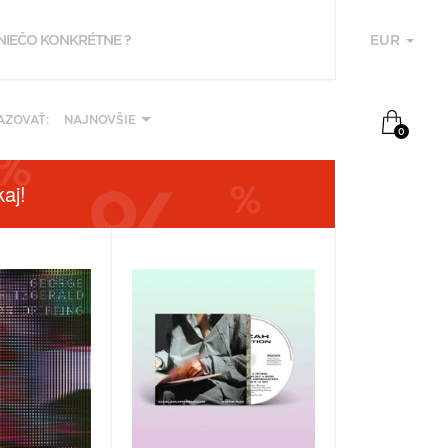
EUR
U
AZOVAŤ:
NAJNOVŠIE
0
aj!
F
P
Z