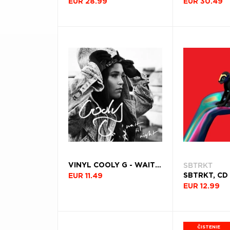
EUR 28.99
EUR 30.49
SBTRKT
VINYL COOLY G - WAIT 'TIL NIGHT
EUR 11.49
EUR 12.99
ČISTENIE