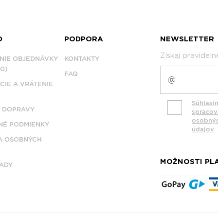
D
PODPORA
NEWSLETTER
Získaj pravidel
NIE OBJEDNÁVKY
KONTAKTY
G)
FAQ
CIE A VRÁTENIE
Súhlasí
 DOPRAVY
spraco
osobný
É PODMIENKY
údajov
A OSOBNÝCH
MOŽNOSTI PL
ADY