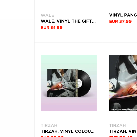
VYDANIA
Æ
WALE
DEKÁDA
WALE, VINYL THE GIFTED
EUR 37.99
EUR 61.99
KRAJINA
Filtrovať
(17)
TIRZAH
TIRZAH
TIRZAH, VINYL COLOURGRADE