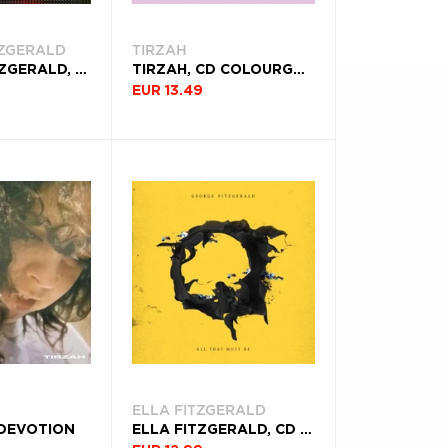
TZGERALD
TIRZAH
GEORGE FITZGERALD, CD STELLAR DRIFTING
TIRZAH, CD COLOURGRADE
EUR 13.49
ELLA FITZGERALD
 DEVOTION
ELLA FITZGERALD, CD ALL THAT MUST BE