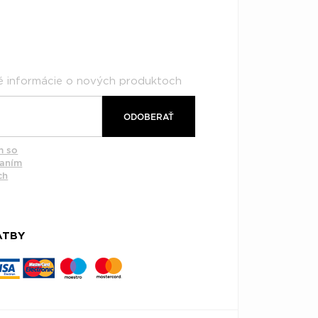
né informácie o nových produktoch
ODOBERAŤ
m so
vaním
ch
ATBY