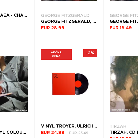
GEORGE FITZGERALD
GEORGE FI
VINYL PANGAEA - CHANGING CHANNELS
GEORGE FITZGERALD, VINYL STELLAR DRIFTING
EUR 28.99
EUR 18.49
AKČNÁ
-2%
CENA
TIRZAH
VINYL TROYER, ULRICH - NOK 2020
TIRZAH, VINYL COLOURGRADE
TIRZAH, CD
EUR 25.49
EUR 24.99