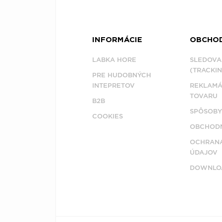
INFORMÁCIE
OBCHO
LABKA HORE
SLEDOVA
(TRACKIN
PRE HUDOBNÝCH
INTEPRETOV
REKLAMÁ
TOVARU
B2B
SPÔSOBY
COOKIES
OBCHODN
OCHRAN
ÚDAJOV
DOWNLO