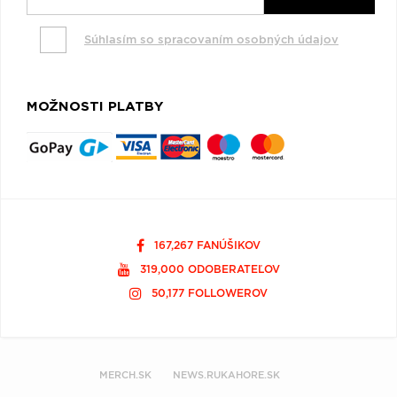
Súhlasím so spracovaním osobných údajov
MOŽNOSTI PLATBY
167,267 FANÚŠIKOV
319,000 ODOBERATEĽOV
50,177 FOLLOWEROV
MERCH.SK
NEWS.RUKAHORE.SK