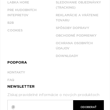
LABKA HORE
SLEDOVANIE OBJEDNÁVKY
(TRACKING)
PRE HUDOBNÝCH
INTEPRETOV
REKLAMÁCIE A VRÁTENIE
TOVARU
B2B
SPÔSOBY DOPRAVY
COOKIES
OBCHODNÉ PODMIENKY
OCHRANA OSOBNÝCH
ÚDAJOV
DOWNLOADY
PODPORA
KONTAKTY
FAQ
NEWSLETTER
Získaj pravidelné informácie o nových produktoch
ODOBERAŤ