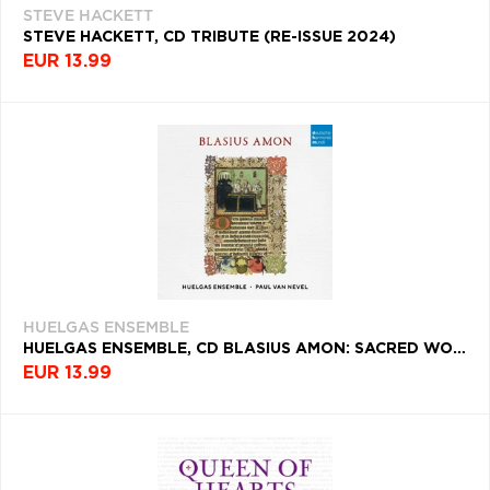
STEVE HACKETT
Q
R
S
T
U
STEVE HACKETT, CD TRIBUTE (RE-ISSUE 2024)
EUR 13.99
V
W
X
Y
Z
Æ
HUELGAS ENSEMBLE
HUELGAS ENSEMBLE, CD BLASIUS AMON: SACRED WORKS
EUR 13.99