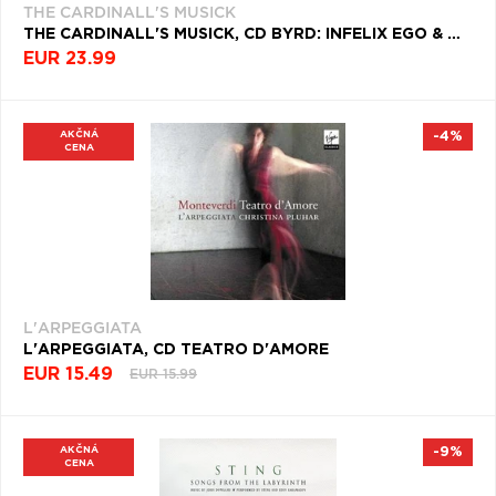
THE CARDINALL'S MUSICK
THE CARDINALL'S MUSICK, CD BYRD: INFELIX EGO & OTHER SACRED MUSIC (BYRD EDITI
EUR 23.99
AKČNÁ
-4%
CENA
L'ARPEGGIATA
L'ARPEGGIATA, CD TEATRO D'AMORE
EUR 15.49
EUR 15.99
AKČNÁ
-9%
CENA