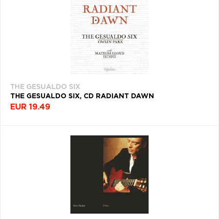
VŠETKY
PODĽA
VYHĽADAŤ
TYPU
FILTROVAŤ
PRODUKTU
TYP
PRODUKTY
PRODUKTU
PODĽA
ŽÁNER
VŠETKO
CD (31744)
ROK
PODĽA ABECEDY
VYDANIA
VINYL (26015)
THE GESUALDO SIX
TRIČKO (7160)
THE GESUALDO SIX, CD RADIANT DAWN
DEKÁDA
"
#
$
*
.
EUR 19.49
NAŽEHLOVAČKA
(1562)
KRAJINA
1
2
3
4
5
MIKINA (905)
6
7
8
9
A
DVD (720)
Filtrovať
(37)
B
C
D
E
F
PODĽA TAGU
G
H
I
J
K
L
M
N
O
P