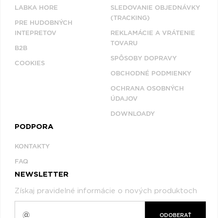
LABKA HORE
SLEDOVANIE OBJEDNÁVKY
(TRACKING)
PRE HUDOBNÝCH
INTEPRETOV
REKLAMÁCIE A VRÁTENIE
TOVARU
B2B
SPÔSOBY DOPRAVY
COOKIES
OBCHODNÉ PODMIENKY
OCHRANA OSOBNÝCH
ÚDAJOV
DOWNLOADY
PODPORA
KONTAKTY
FAQ
NEWSLETTER
Získaj pravidelné informácie o nových produktoch
ODOBERAŤ