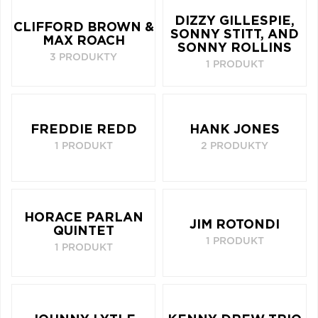
Q
R
S
T
U
DIZZY GILLESPIE,
CLIFFORD BROWN &
SONNY STITT, AND
V
W
X
Y
Z
MAX ROACH
SONNY ROLLINS
3 PRODUKTY
1 PRODUKT
Æ
FREDDIE REDD
HANK JONES
1 PRODUKT
2 PRODUKTY
HORACE PARLAN
JIM ROTONDI
QUINTET
1 PRODUKT
1 PRODUKT