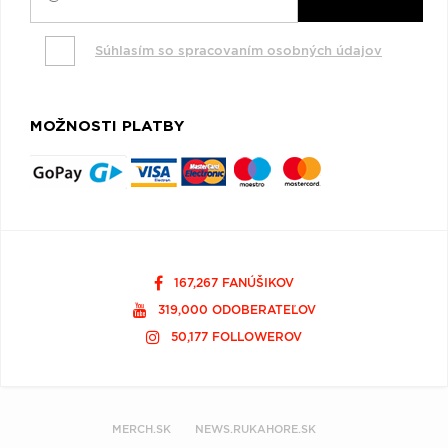
Súhlasím so spracovaním osobných údajov
MOŽNOSTI PLATBY
167,267 FANÚŠIKOV
319,000 ODOBERATEĽOV
50,177 FOLLOWEROV
MERCH.SK
NEWS.RUKAHORE.SK