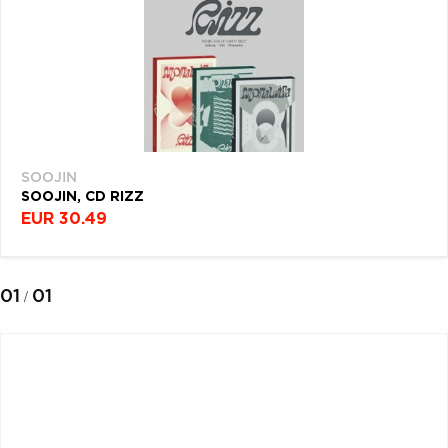
VŠETKY
PODĽA
VYHĽADAŤ
TYPU
FILTROVAŤ
PRODUKTU
ŽÁNER
PRODUKTY
PODĽA
Filtrovať
VŠETKO
(1)
CD (31757)
PODĽA ABECEDY
VINYL (26024)
SOOJIN
TRIČKO (7178)
SOOJIN, CD RIZZ
"
#
$
*
.
EUR 30.49
NAŽEHLOVAČKA
(1544)
1
2
3
4
5
MIKINA (906)
01
01
/
6
7
8
9
A
DVD (720)
B
C
D
E
F
PODĽA TAGU
G
H
I
J
K
L
M
N
O
P