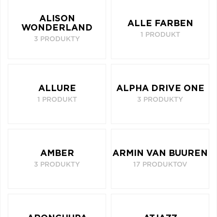
Q
R
S
T
U
ALISON
ALLE FARBEN
V
W
X
Y
Z
WONDERLAND
1 PRODUKT
3 PRODUKTY
Æ
ALLURE
ALPHA DRIVE ONE
1 PRODUKT
3 PRODUKTY
AMBER
ARMIN VAN BUUREN
3 PRODUKTY
17 PRODUKTOV