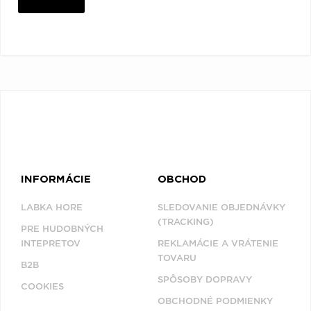
INFORMÁCIE
OBCHOD
LABKA HORE
SLEDOVANIE OBJEDNÁVKY
(TRACKING)
PRE HUDOBNÝCH
INTEPRETOV
REKLAMÁCIE A VRÁTENIE
TOVARU
B2B
SPÔSOBY DOPRAVY
COOKIES
OBCHODNÉ PODMIENKY