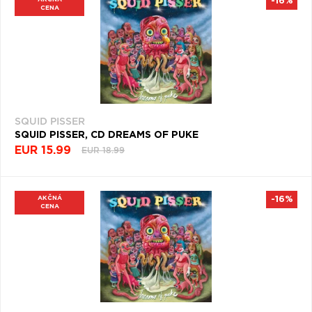
-16%
CENA
SQUID PISSER
SQUID PISSER, CD DREAMS OF PUKE
EUR 15.99
EUR 18.99
AKČNÁ
-16%
CENA