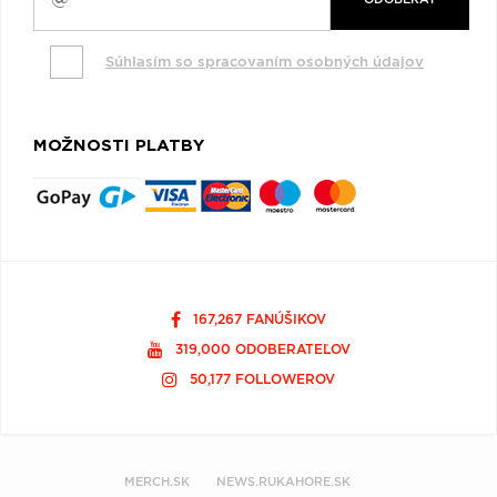
Súhlasím so spracovaním osobných údajov
MOŽNOSTI PLATBY
167,267 FANÚŠIKOV
319,000 ODOBERATEĽOV
50,177 FOLLOWEROV
MERCH.SK
NEWS.RUKAHORE.SK