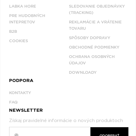
LABKA HORE
SLEDOVANIE OBJEDNÁVKY
(TRACKING)
PRE HUDOBNÝCH
INTEPRETOV
REKLAMÁCIE A VRÁTENIE
TOVARU
B2B
SPÔSOBY DOPRAVY
COOKIES
OBCHODNÉ PODMIENKY
OCHRANA OSOBNÝCH
ÚDAJOV
DOWNLOADY
PODPORA
KONTAKTY
FAQ
NEWSLETTER
Získaj pravidelné informácie o nových produktoch
ODOBERAŤ