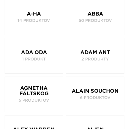
Q
R
S
T
U
A-HA
ABBA
V
W
X
Y
Z
14 PRODUKTOV
50 PRODUKTOV
Æ
ADA ODA
ADAM ANT
1 PRODUKT
2 PRODUKTY
AGNETHA
ALAIN SOUCHON
FÄLTSKOG
6 PRODUKTOV
5 PRODUKTOV