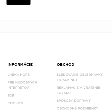
INFORMÁCIE
OBCHOD
LABKA HORE
SLEDOVANIE OBJEDNÁVKY
(TRACKING)
PRE HUDOBNÝCH
INTEPRETOV
REKLAMÁCIE A VRÁTENIE
TOVARU
B2B
SPÔSOBY DOPRAVY
COOKIES
OBCHODNÉ PODMIENKY