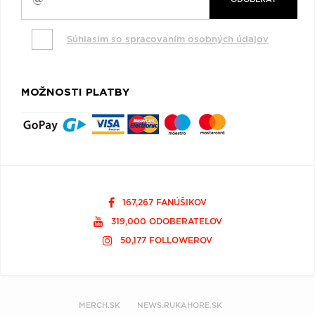
Súhlasím so spracovaním osobných údajov
MOŽNOSTI PLATBY
167,267 FANÚŠIKOV
319,000 ODOBERATEĽOV
50,177 FOLLOWEROV
MERCH.SK
NEWS.RUKAHORE.SK