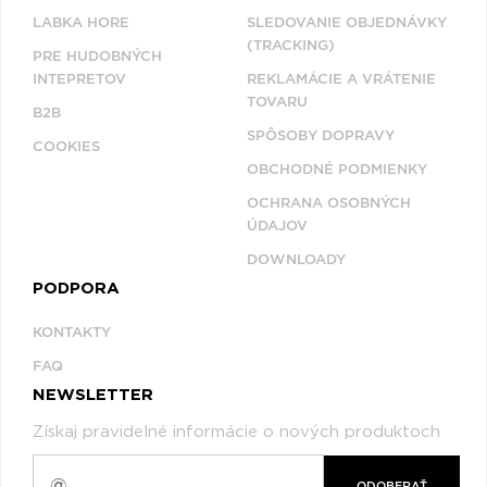
LABKA HORE
SLEDOVANIE OBJEDNÁVKY
(TRACKING)
PRE HUDOBNÝCH
INTEPRETOV
REKLAMÁCIE A VRÁTENIE
TOVARU
B2B
SPÔSOBY DOPRAVY
COOKIES
OBCHODNÉ PODMIENKY
OCHRANA OSOBNÝCH
ÚDAJOV
DOWNLOADY
PODPORA
KONTAKTY
FAQ
NEWSLETTER
Získaj pravidelné informácie o nových produktoch
ODOBERAŤ