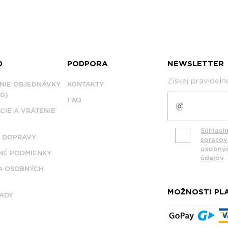
D
PODPORA
NEWSLETTER
Získaj pravidel
NIE OBJEDNÁVKY
KONTAKTY
G)
FAQ
CIE A VRÁTENIE
Súhlasí
 DOPRAVY
spraco
osobný
É PODMIENKY
údajov
A OSOBNÝCH
MOŽNOSTI PL
ADY