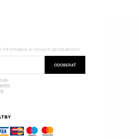
né informácie o nových produktoch
ODOBERAŤ
m so
vaním
ch
ATBY