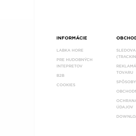
Æ
INFORMÁCIE
OBCHO
LABKA HORE
SLEDOVA
(TRACKIN
PRE HUDOBNÝCH
INTEPRETOV
REKLAMÁ
TOVARU
B2B
SPÔSOBY
COOKIES
OBCHODN
OCHRAN
ÚDAJOV
DOWNLO