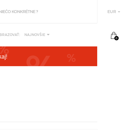
EUR
U
BRAZOVAŤ:
NAJNOVŠIE
0
aj!
F
P
Z