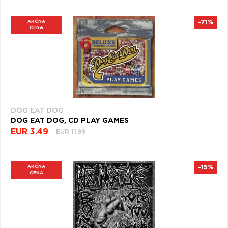
AKČNÁ
-71%
CENA
DOG EAT DOG
DOG EAT DOG, CD PLAY GAMES
EUR 3.49
EUR 11.99
AKČNÁ
-15%
CENA