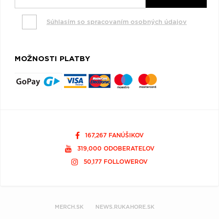
Súhlasím so spracovaním osobných údajov
MOŽNOSTI PLATBY
167,267 FANÚŠIKOV
319,000 ODOBERATEĽOV
50,177 FOLLOWEROV
MERCH.SK
NEWS.RUKAHORE.SK