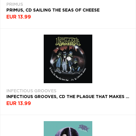
PRIMUS
Q
R
S
T
U
PRIMUS, CD SAILING THE SEAS OF CHEESE
EUR 13.99
V
W
X
Y
Z
Æ
INFECTIOUS GROOVES
INFECTIOUS GROOVES, CD THE PLAGUE THAT MAKES YOUR BOOTY MOVE.... IT'S THE INFECTIOUS GROOVES
EUR 13.99