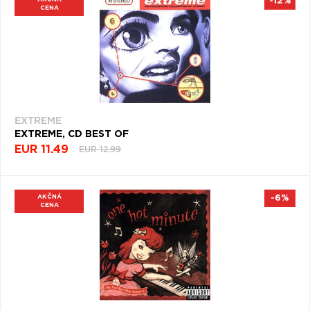
-12%
CENA
EXTREME
EXTREME, CD BEST OF
EUR 11.49
EUR 12.99
AKČNÁ
-6%
CENA