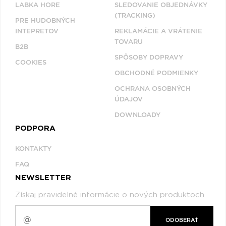
LABKA HORE
SLEDOVANIE OBJEDNÁVKY
(TRACKING)
PRE HUDOBNÝCH
INTEPRETOV
REKLAMÁCIE A VRÁTENIE
TOVARU
B2B
SPÔSOBY DOPRAVY
COOKIES
OBCHODNÉ PODMIENKY
OCHRANA OSOBNÝCH
ÚDAJOV
DOWNLOADY
PODPORA
KONTAKTY
FAQ
NEWSLETTER
Získaj pravidelné informácie o nových produktoch
ODOBERAŤ