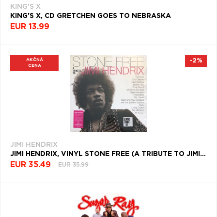
KING'S X
KING'S X, CD GRETCHEN GOES TO NEBRASKA
EUR 13.99
AKČNÁ
-2%
CENA
JIMI HENDRIX
JIMI HENDRIX, VINYL STONE FREE (A TRIBUTE TO JIMI HENDRIX)
EUR 35.49
EUR 35.99