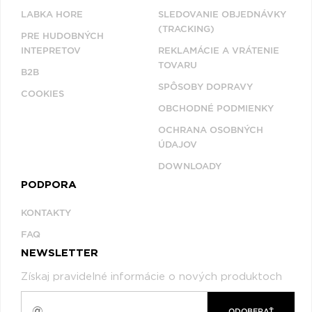
LABKA HORE
SLEDOVANIE OBJEDNÁVKY
(TRACKING)
PRE HUDOBNÝCH
INTEPRETOV
REKLAMÁCIE A VRÁTENIE
TOVARU
B2B
SPÔSOBY DOPRAVY
COOKIES
OBCHODNÉ PODMIENKY
OCHRANA OSOBNÝCH
ÚDAJOV
DOWNLOADY
PODPORA
KONTAKTY
FAQ
NEWSLETTER
Získaj pravidelné informácie o nových produktoch
ODOBERAŤ