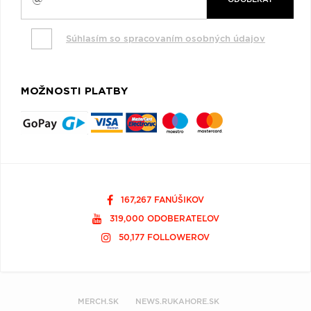
Súhlasím so spracovaním osobných údajov
MOŽNOSTI PLATBY
167,267 FANÚŠIKOV
319,000 ODOBERATEĽOV
50,177 FOLLOWEROV
MERCH.SK
NEWS.RUKAHORE.SK