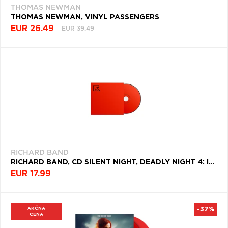
THOMAS NEWMAN
Q
R
S
T
U
THOMAS NEWMAN, VINYL PASSENGERS
EUR 26.49
V
W
X
Y
Z
EUR 39.49
Æ
RICHARD BAND
RICHARD BAND, CD SILENT NIGHT, DEADLY NIGHT 4: INITIATION
EUR 17.99
AKČNÁ
-37%
CENA