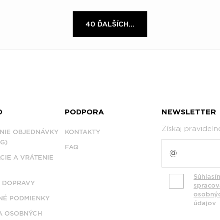
40 ĎALŠÍCH...
D
PODPORA
NEWSLETTER
Získaj pravidel
NIE OBJEDNÁVKY
KONTAKTY
G)
FAQ
CIE A VRÁTENIE
Súhlasí
 DOPRAVY
spraco
osobný
É PODMIENKY
údajov
A OSOBNÝCH