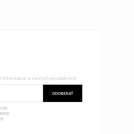
né informácie o nových produktoch
ODOBERAŤ
m so
vaním
ch