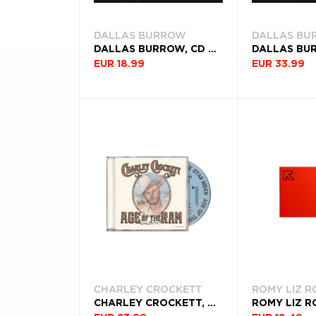
VYDANIA
Æ
DALLAS BURROW
DALLAS BU
DEKÁDA
DALLAS BURROW, CD MODERN DAY VAGABOND
EUR 18.99
EUR 33.99
KRAJINA
Filtrovať
(136)
CHARLEY CROCKETT
ROMY LIZ R
CHARLEY CROCKETT, CD AGE OF THE RAM