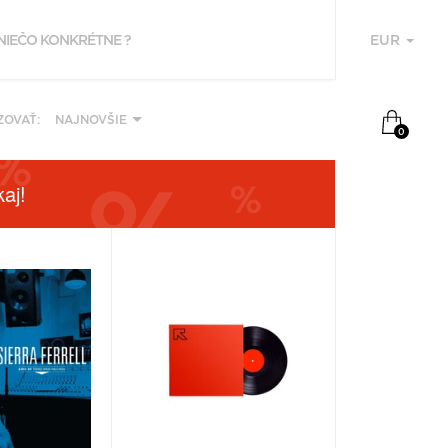
EUR
U
OVAŤ:
NAJNOVŠIE
0
aj!
F
P
Z