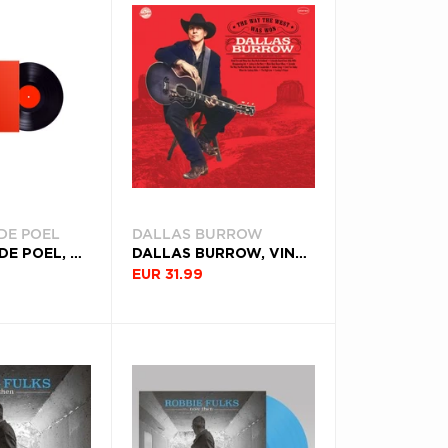
DE POEL
DALLAS BURROW
PABLO VAN DE POEL, VINYL AMERICANALOG
DALLAS BURROW, VINYL THE WAY THE WEST WAS WON
EUR 31.99