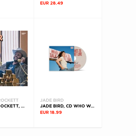
EUR 28.49
ROCKETT
JADE BIRD
CHARLEY CROCKETT, VINYL DOLLAR A DAY
JADE BIRD, CD WHO WANTS TO TALK ABOUT LOVE
EUR 18.99