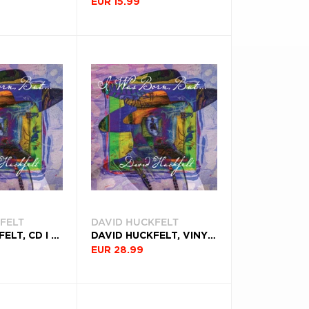
EUR 15.99
FELT
DAVID HUCKFELT
DAVID HUCKFELT, CD I WAS BORN BUT...
DAVID HUCKFELT, VINYL I WAS BORN BUT...
EUR 28.99