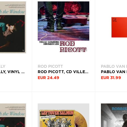
LLY
ROD PICOTT
PABLO VAN 
RUSTON KELLY, VINYL PALE, THROUGH THE WINDOW
ROD PICOTT, CD VILLE LUMIERE PROMENADE
EUR 24.49
EUR 31.99