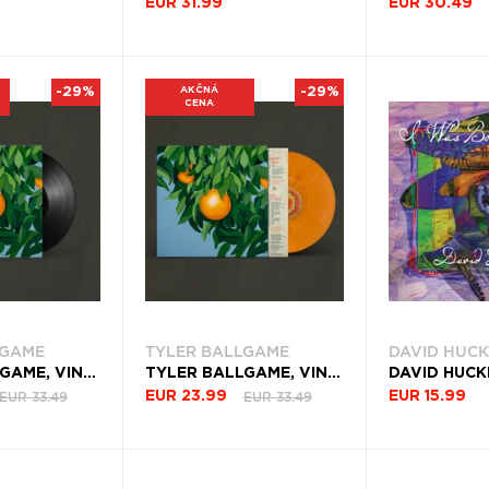
EUR 31.99
EUR 30.49
-29%
AKČNÁ
-29%
CENA
LGAME
TYLER BALLGAME
DAVID HUCK
TYLER BALLGAME, VINYL FOR THE FIRST TIME, AGAIN
TYLER BALLGAME, VINYL FOR THE FIRST TIME, AGAIN
EUR 33.49
EUR 33.49
EUR 23.99
EUR 15.99