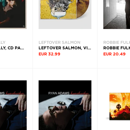
LLY
LEFTOVER SALMON
ROBBIE FUL
RUSTON KELLY, CD PALE, THROUGH THE WINDOW
LEFTOVER SALMON, VINYL LET'S PARTY ABOUT IT
EUR 32.99
EUR 20.49