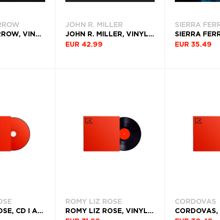
RROW
JOHN R. MILLER
SIERRA FER
DALLAS BURROW, VINYL MODERN DAY VAGABOND
JOHN R. MILLER, VINYL GREAT UNKNOWING
EUR 42.99
EUR 35.49
OSE
ROMY LIZ ROSE
CORDOVAS
ROMY LIZ ROSE, CD I AM JUNE
ROMY LIZ ROSE, VINYL I AM JUNE