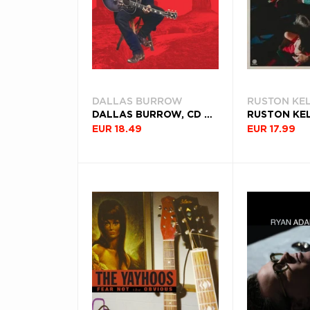
DALLAS BURROW
RUSTON KE
DALLAS BURROW, CD THE WAY THE WEST WAS WON
EUR 18.49
EUR 17.99