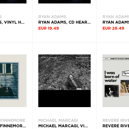
S
RYAN ADAMS
RYAN ADAM
RYAN ADAMS, VINYL HEARTBREAKER 25TH ANNIVERSARY EDITION
RYAN ADAMS, CD HEARTBREAKER 25TH ANNIVERSARY EDITION
EUR 19.49
EUR 26.49
 FINNEMORE
MICHAEL MARCAGI
REVERE RIV
JOHNSON & FINNEMORE, CD FIND A LOVE THAT BRINGS YOU HOME
MICHAEL MARCAGI, VINYL MIDWEST KID