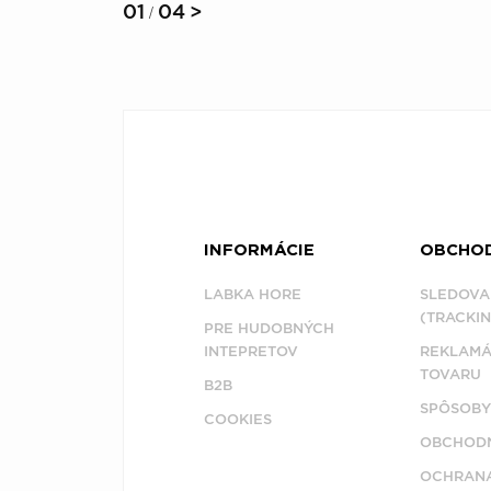
01
04
>
/
INFORMÁCIE
OBCHO
LABKA HORE
SLEDOVA
(TRACKIN
PRE HUDOBNÝCH
INTEPRETOV
REKLAMÁ
TOVARU
B2B
SPÔSOBY
COOKIES
OBCHODN
OCHRAN