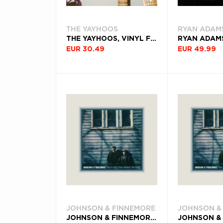
THE YAYHOOS
RYAN ADAM
THE YAYHOOS, VINYL FEAR NOT THE OBVIOUS
EUR 30.49
EUR 49.99
JOHNSON & FINNEMORE
JOHNSON &
JOHNSON & FINNEMORE, VINYL FIND A LOVE THAT BRINGS YOU HOME