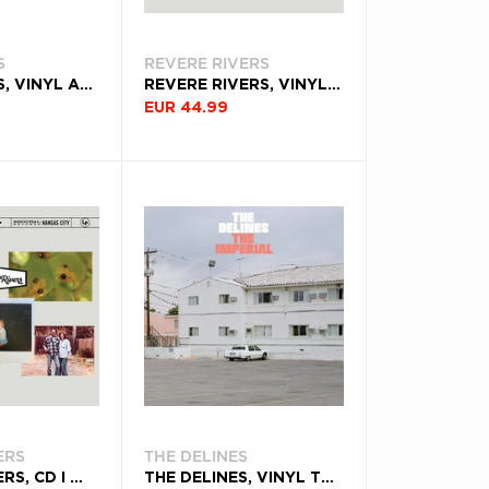
S
REVERE RIVERS
RYAN ADAMS, VINYL ASHES & FIRE
REVERE RIVERS, VINYL I WAS BORN OF WATER
EUR 44.99
ERS
THE DELINES
REVERE RIVERS, CD I WAS BORN OF WATER
THE DELINES, VINYL THE IMPERIAL