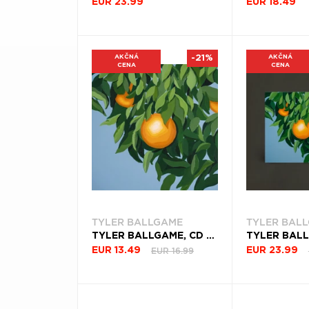
EUR 23.99
EUR 18.49
AKČNÁ
-21%
AKČNÁ
CENA
CENA
TYLER BALLGAME
TYLER BAL
TYLER BALLGAME, CD FOR THE FIRST TIME, AGAIN
EUR 16.99
EUR 13.49
EUR 23.99