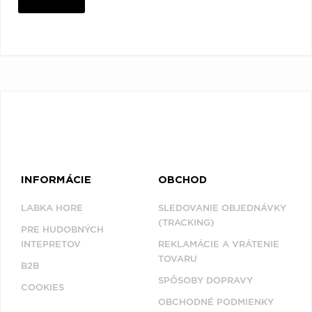
INFORMÁCIE
OBCHOD
LABKA HORE
SLEDOVANIE OBJEDNÁVKY
(TRACKING)
PRE HUDOBNÝCH
INTEPRETOV
REKLAMÁCIE A VRÁTENIE
TOVARU
B2B
SPÔSOBY DOPRAVY
COOKIES
OBCHODNÉ PODMIENKY