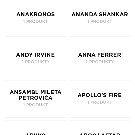
Q
R
S
T
U
ANAKRONOS
ANANDA SHANKAR
V
W
X
Y
Z
1 PRODUKT
1 PRODUKT
Æ
ANDY IRVINE
ANNA FERRER
2 PRODUKTY
2 PRODUKTY
ANSAMBL MILETA
APOLLO'S FIRE
PETROVIĆA
1 PRODUKT
1 PRODUKT