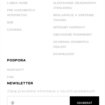
LABKA HORE
SLEDOVANIE OBJEDNÁVKY
(TRACKING)
PRE HUDOBNÝCH
INTEPRETOV
REKLAMÁCIE A VRÁTENIE
TOVARU
B2B
SPÔSOBY DOPRAVY
COOKIES
OBCHODNÉ PODMIENKY
OCHRANA OSOBNÝCH
ÚDAJOV
DOWNLOADY
PODPORA
KONTAKTY
FAQ
NEWSLETTER
Získaj pravidelné informácie o nových produktoch
ODOBERAŤ