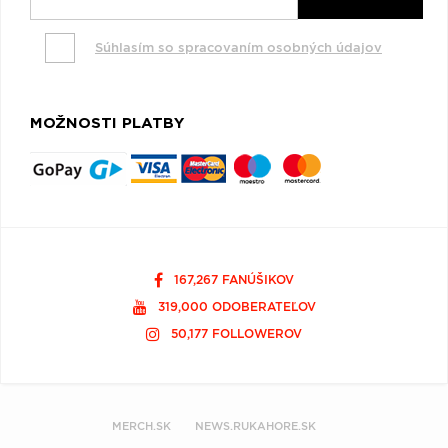
Súhlasím so spracovaním osobných údajov
MOŽNOSTI PLATBY
167,267 FANÚŠIKOV
319,000 ODOBERATEĽOV
50,177 FOLLOWEROV
MERCH.SK
NEWS.RUKAHORE.SK