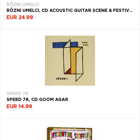
RÔZNI UMELCI
Q
R
S
T
U
RÔZNI UMELCI, CD ACOUSTIC GUITAR SCENE & FESTIVAL
EUR 24.99
V
W
X
Y
Z
Æ
SPEED 78
SPEED 78, CD GOOM AGAR
EUR 14.99