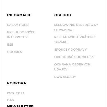
INFORMÁCIE
OBCHOD
LABKA HORE
SLEDOVANIE OBJEDNÁVKY
(TRACKING)
PRE HUDOBNÝCH
INTEPRETOV
REKLAMÁCIE A VRÁTENIE
TOVARU
B2B
SPÔSOBY DOPRAVY
COOKIES
OBCHODNÉ PODMIENKY
OCHRANA OSOBNÝCH
ÚDAJOV
DOWNLOADY
PODPORA
KONTAKTY
FAQ
NEWSLETTER