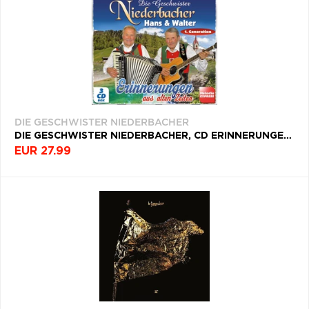
VŠETKY
PODĽA
VYHĽADAŤ
TYPU
FILTROVAŤ
PRODUKTU
TYP
PRODUKTY
PRODUKTU
PODĽA
ŽÁNER
VŠETKO
CD (31746)
ROK
PODĽA ABECEDY
VYDANIA
VINYL (26017)
DIE GESCHWISTER NIEDERBACHER
TRIČKO (7160)
DIE GESCHWISTER NIEDERBACHER, CD ERINNERUNGEN AUS ALTEN ZEITEN
DEKÁDA
"
#
$
*
.
EUR 27.99
NAŽEHLOVAČKA
(1562)
KRAJINA
1
2
3
4
5
MIKINA (905)
6
7
8
9
A
DVD (720)
Filtrovať
(6)
B
C
D
E
F
PODĽA TAGU
G
H
I
J
K
L
M
N
O
P