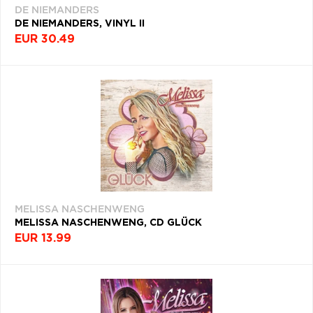
DE NIEMANDERS
Q
R
S
T
U
DE NIEMANDERS, VINYL II
EUR 30.49
V
W
X
Y
Z
Æ
MELISSA NASCHENWENG
MELISSA NASCHENWENG, CD GLÜCK
EUR 13.99