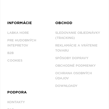
INFORMÁCIE
OBCHOD
LABKA HORE
SLEDOVANIE OBJEDNÁVKY
(TRACKING)
PRE HUDOBNÝCH
INTEPRETOV
REKLAMÁCIE A VRÁTENIE
TOVARU
B2B
SPÔSOBY DOPRAVY
COOKIES
OBCHODNÉ PODMIENKY
OCHRANA OSOBNÝCH
ÚDAJOV
DOWNLOADY
PODPORA
KONTAKTY