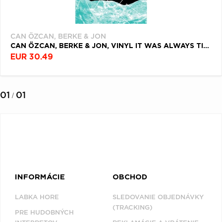
Filtrovať
Q
R
S
T
U
(1)
V
W
X
Y
Z
CAN ÖZCAN, BERKE & JON
CAN ÖZCAN, BERKE & JON, VINYL IT WAS ALWAYS TIME
Æ
EUR 30.49
NAPOSLEDY
PREZERANÉ
01
01
/
CAN ÖZCAN, BERKE
& JON
INFORMÁCIE
OBCHOD
LABKA HORE
SLEDOVANIE OBJEDNÁVKY
(TRACKING)
PRE HUDOBNÝCH