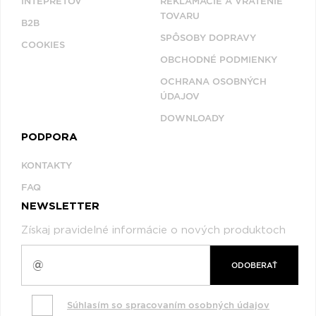
INTEPRETOV
REKLAMÁCIE A VRÁTENIE
TOVARU
B2B
SPÔSOBY DOPRAVY
COOKIES
OBCHODNÉ PODMIENKY
OCHRANA OSOBNÝCH
ÚDAJOV
DOWNLOADY
PODPORA
KONTAKTY
FAQ
NEWSLETTER
Získaj pravidelné informácie o nových produktoch
ODOBERAŤ
Súhlasím so spracovaním osobných údajov