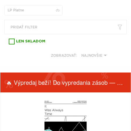
VŠETKY
PODĽA
VYHĽADAŤ
TYPU
LP Platne
(1)
PRODUKTU
PRIDAŤ FILTER
VŠETKO
CD (31743)
LEN SKLADOM
PODĽA ABECEDY
VINYL (26014)
ZOBRAZOVAŤ:
NAJNOVŠIE
TRIČKO (7170)
"
#
$
*
.
NAŽEHLOVAČKA
(1563)
1
2
3
4
5
MIKINA (905)
🔥 Výpredaj beží! Do vypredania zásob — nepremeškaj!
6
7
8
9
A
DVD (720)
B
C
D
E
F
PODĽA TAGU
G
H
I
J
K
FILTROVAŤ
ŽÁNER
PRODUKTY
L
M
N
O
P
PODĽA