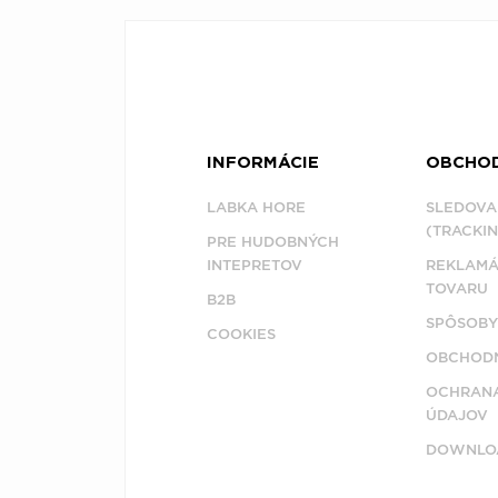
INFORMÁCIE
OBCHO
LABKA HORE
SLEDOVA
(TRACKIN
PRE HUDOBNÝCH
INTEPRETOV
REKLAMÁ
TOVARU
B2B
SPÔSOBY
COOKIES
OBCHODN
OCHRAN
ÚDAJOV
DOWNLO