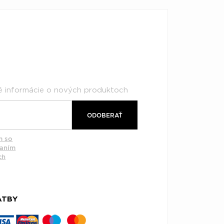
né informácie o nových produktoch
ODOBERAŤ
m so
vaním
ch
ATBY