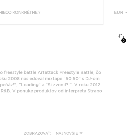
EUR
U
NAPOSLEDY
0
PREZERANÉ
STRAPO
freestyle battle Artattack Freestyle Battle, čo
roku 2008 nasledoval mixtape "50:50" s DJ-om
ňáz!", "Loading" a "Si zvonil?!". V roku 2012
a R&B. V ponuke produktov od interpreta Strapo
F
P
Z
ZOBRAZOVAŤ:
NAJNOVŠIE