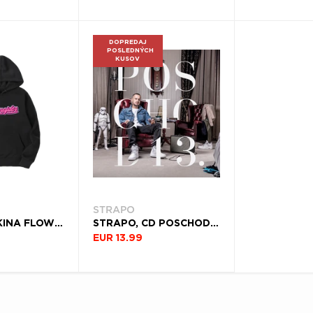
DOPREDAJ
POSLEDNÝCH
KUSOV
STRAPO
STRAPO, MIKINA FLOWRAJDER PINK, UNISEX, BLACK
STRAPO, CD POSCHOD13.
EUR 13.99