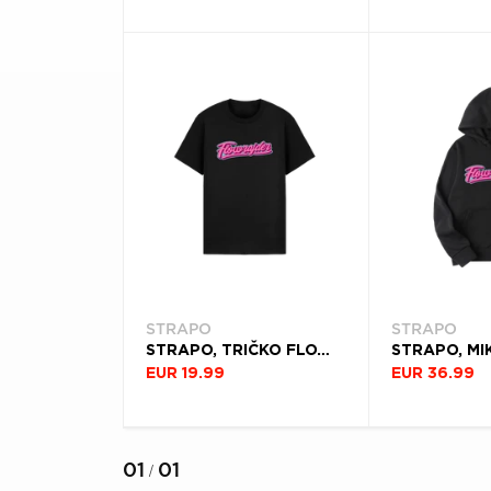
DEKÁDA
KRAJINA
Filtrovať
(8)
STRAPO
STRAPO
STRAPO, TRIČKO FLOWRAJDER PINK, UNISEX, ČIERNA
EUR 19.99
EUR 36.99
01
01
/