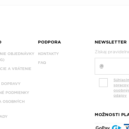
D
PODPORA
NEWSLETTER
Získaj pravidel
NIE OBJEDNÁVKY
KONTAKTY
G)
FAQ
CIE A VRÁTENIE
Súhlasí
 DOPRAVY
spraco
osobný
É PODMIENKY
údajov
A OSOBNÝCH
MOŽNOSTI PL
ADY