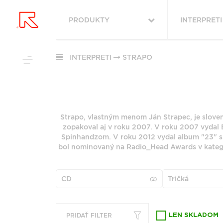
PRODUKTY
INTERPRETI
VYHĽADAŤ
VŠETKY
OBĽÚBENÉ
PODĽA ŽÁNRU
INTERPRETI
STRAPO
PODĽA ŽÁ
RUKA HORE
VŠETKO
ROCK (2879)
HUDBA
ROCK (34212
POP (1983)
Strapo, vlastným menom Ján Strapec, je slovens
VINYLY
POP (26515)
PODĽA ABE
zopakoval aj v roku 2007. V roku 2007 vydal
JAZZ (1965)
FUNKO POP!
ALTERNATIV
Spinhandzom. V roku 2012 vydal album "23" s 
ALTERNATIVE ROCK
(9137)
DOWNLOADY
bol nominovaný na Radio_Head Awards v kategór
(1783)
"
#
JAZZ (7950)
JBL
FOLK (1458)
METAL (6788
PREDPREDAJE
6
7
CD
Tričká
INDIE ROCK (1127)
(2)
FOLK (5851)
CD S PODPISOM
G
H
PRODUKTY V ZĽAVE
ZOBRAZIŤ ZOZNAM
Q
R
PRIDAŤ FILTER
LEN SKLADOM