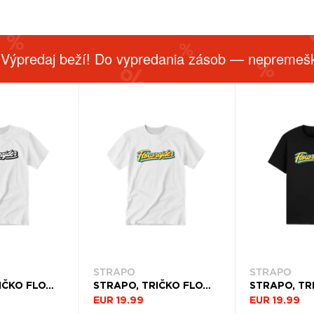
 Výpredaj beží! Do vypredania zásob — nepremešk
STRAPO
STRAPO
STRAPO, TRIČKO FLOWRAJDER, MUŽ, BIELA
STRAPO, TRIČKO FLOWRAJDER YELLOW, UNISEX, BIELA
EUR 19.99
EUR 19.99