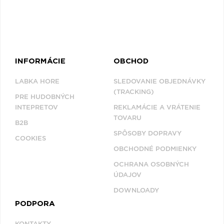
Q
R
S
T
U
V
W
X
Y
Z
Æ
INFORMÁCIE
OBCHOD
LABKA HORE
SLEDOVANIE OBJEDNÁVKY
(TRACKING)
PRE HUDOBNÝCH
INTEPRETOV
REKLAMÁCIE A VRÁTENIE
TOVARU
B2B
SPÔSOBY DOPRAVY
COOKIES
OBCHODNÉ PODMIENKY
OCHRANA OSOBNÝCH
ÚDAJOV
DOWNLOADY
PODPORA
KONTAKTY