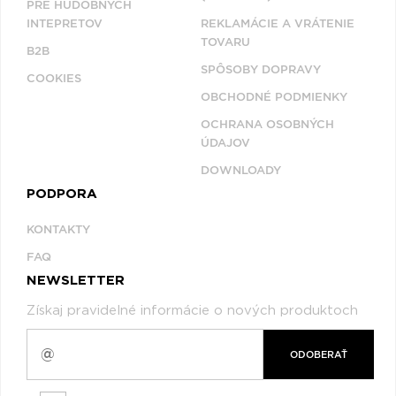
PRE HUDOBNÝCH
INTEPRETOV
REKLAMÁCIE A VRÁTENIE
TOVARU
B2B
SPÔSOBY DOPRAVY
COOKIES
OBCHODNÉ PODMIENKY
OCHRANA OSOBNÝCH
ÚDAJOV
DOWNLOADY
PODPORA
KONTAKTY
FAQ
NEWSLETTER
Získaj pravidelné informácie o nových produktoch
ODOBERAŤ