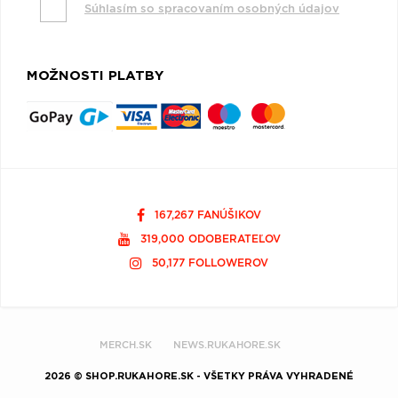
Súhlasím so spracovaním osobných údajov
MOŽNOSTI PLATBY
167,267 FANÚŠIKOV
319,000 ODOBERATEĽOV
50,177 FOLLOWEROV
MERCH.SK
NEWS.RUKAHORE.SK
2026 © SHOP.RUKAHORE.SK - VŠETKY PRÁVA VYHRADENÉ