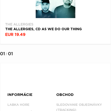
PODĽA
Q
R
S
T
U
Filtrovať
(1)
V
W
X
Y
Z
Æ
THE ALLERGIES
THE ALLERGIES, CD AS WE DO OUR THING
EUR 19.49
NAPOSLEDY
PREZERANÉ
01
01
/
THE ALLERGIES
INFORMÁCIE
OBCHOD
LABKA HORE
SLEDOVANIE OBJEDNÁVKY
(TRACKING)