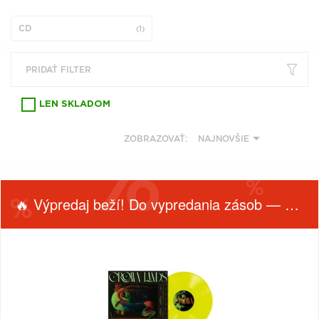
VŠETKY
PODĽA
VYHĽADAŤ
TYPU
CD
(1)
PRODUKTU
PRIDAŤ FILTER
VŠETKO
CD (31743)
LEN SKLADOM
PODĽA ABECEDY
VINYL (26014)
ZOBRAZOVAŤ:
NAJNOVŠIE
TRIČKO (7170)
"
#
$
*
.
NAŽEHLOVAČKA
(1563)
1
2
3
4
5
MIKINA (905)
🔥 Výpredaj beží! Do vypredania zásob — nepremeškaj!
6
7
8
9
A
DVD (720)
B
C
D
E
F
PODĽA TAGU
G
H
I
J
K
FILTROVAŤ
TYP
PRODUKTY
PRODUKTU
L
M
N
O
P
PODĽA