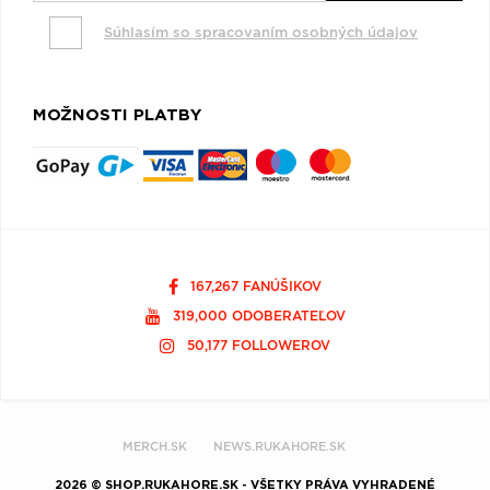
Súhlasím so spracovaním osobných údajov
MOŽNOSTI PLATBY
167,267 FANÚŠIKOV
319,000 ODOBERATEĽOV
50,177 FOLLOWEROV
MERCH.SK
NEWS.RUKAHORE.SK
2026 © SHOP.RUKAHORE.SK - VŠETKY PRÁVA VYHRADENÉ