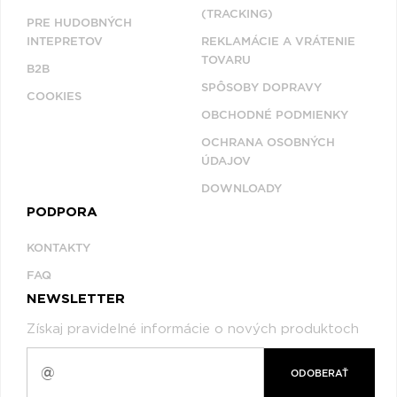
(TRACKING)
PRE HUDOBNÝCH
INTEPRETOV
REKLAMÁCIE A VRÁTENIE
TOVARU
B2B
SPÔSOBY DOPRAVY
COOKIES
OBCHODNÉ PODMIENKY
OCHRANA OSOBNÝCH
ÚDAJOV
DOWNLOADY
PODPORA
KONTAKTY
FAQ
NEWSLETTER
Získaj pravidelné informácie o nových produktoch
ODOBERAŤ