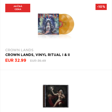
AKČNÁ
-10%
CENA
CROWN LANDS
CROWN LANDS, VINYL RITUAL I & II
EUR 32.99
EUR 36.49