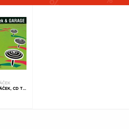
ÁČEK
TONY DUCHÁČEK, CD TONY DUCHÁČEK & GARAGE - NO PARKING! (30TH ANNIVERSARY REMASTERED EDITION)