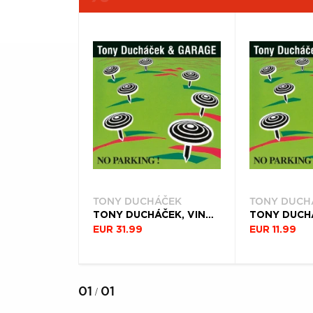
Æ
FILTROVAŤ
TYP
PRODUKTY
PRODUKTU
PODĽA
ŽÁNER
Filtrovať
(2)
TONY DUCHÁČEK
TONY DUCH
TONY DUCHÁČEK, VINYL TONY DUCHÁČEK & GARAGE - NO PARKING! (30TH ANNIVERSARY REMASTERED EDITION)
EUR 31.99
EUR 11.99
01
01
/