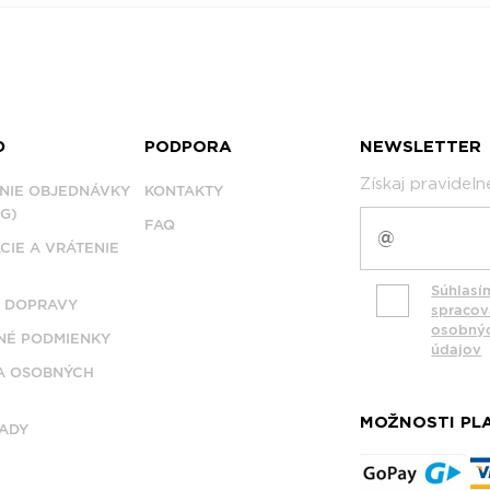
D
PODPORA
NEWSLETTER
Získaj pravidel
NIE OBJEDNÁVKY
KONTAKTY
G)
FAQ
CIE A VRÁTENIE
Súhlasí
 DOPRAVY
spraco
osobný
É PODMIENKY
údajov
A OSOBNÝCH
MOŽNOSTI PL
ADY