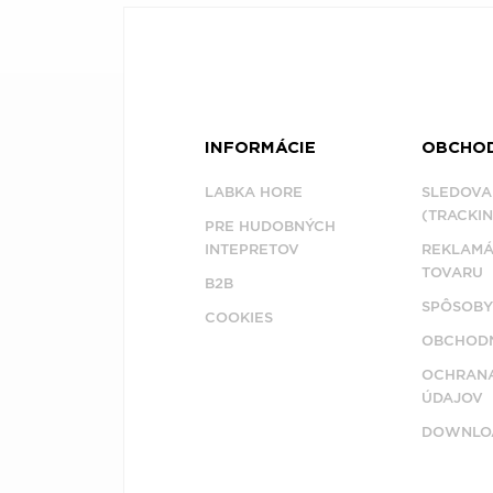
INFORMÁCIE
OBCHO
LABKA HORE
SLEDOVA
(TRACKIN
PRE HUDOBNÝCH
INTEPRETOV
REKLAMÁ
TOVARU
B2B
SPÔSOBY
COOKIES
OBCHODN
OCHRAN
ÚDAJOV
DOWNLO