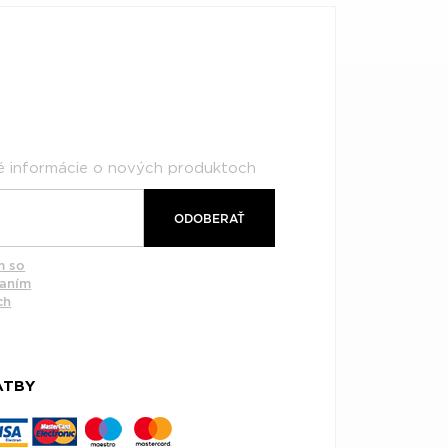
né informácie o nových produktoch
ODOBERAŤ
m so
vaním
ch
ATBY