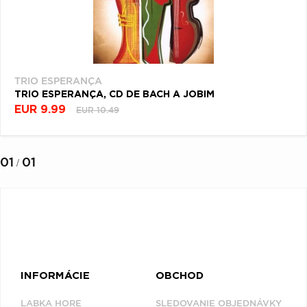
PRODUKTY
Q
R
S
T
U
PODĽA
Filtrovať
V
W
X
Y
Z
(1)
Æ
TRIO ESPERANÇA
TRIO ESPERANÇA, CD DE BACH A JOBIM
EUR 9.99
EUR 10.49
NAPOSLEDY
PREZERANÉ
01
01
/
TRIO ESPERANÇA
INFORMÁCIE
OBCHOD
LABKA HORE
SLEDOVANIE OBJEDNÁVKY