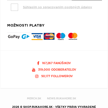
Súhlasím so spracovaním osobných údajov
MOŽNOSTI PLATBY
167,267 FANÚŠIKOV
319,000 ODOBERATEĽOV
50,177 FOLLOWEROV
MERCH.SK
NEWS.RUKAHORE.SK
2026 © SHOP.RUKAHORE.SK - VŠETKY PRÁVA VYHRADENÉ