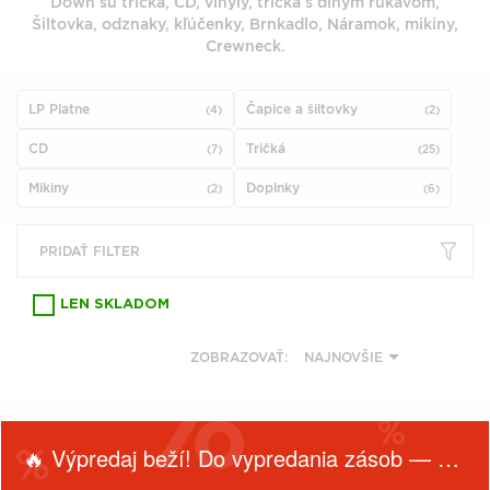
Down sú tričká, CD, vinyly, tričká s dlhým rukávom,
VŠETKY
PODĽA
Šiltovka, odznaky, kľúčenky, Brnkadlo, Náramok, mikiny,
VYHĽADAŤ
TYPU
Crewneck.
PRODUKTU
LP Platne
Čapice a šiltovky
(4)
(2)
VŠETKO
CD
Tričká
(7)
(25)
CD (31743)
PODĽA ABECEDY
VINYL (25998)
Mikiny
Doplnky
(2)
(6)
TRIČKO (7182)
"
#
$
*
.
NAŽEHLOVAČKA
PRIDAŤ FILTER
(1550)
1
2
3
4
5
MIKINA (908)
LEN SKLADOM
6
7
8
9
A
DVD (720)
ZOBRAZOVAŤ:
NAJNOVŠIE
B
C
D
E
F
PODĽA TAGU
G
H
I
J
K
🔥 Výpredaj beží! Do vypredania zásob — nepremeškaj!
L
M
N
O
P