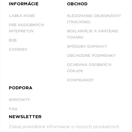
INFORMÁCIE
OBCHOD
LABKA HORE
SLEDOVANIE OBJEDNÁVKY
(TRACKING)
PRE HUDOBNÝCH
INTEPRETOV
REKLAMÁCIE A VRÁTENIE
TOVARU
B2B
SPÔSOBY DOPRAVY
COOKIES
OBCHODNÉ PODMIENKY
OCHRANA OSOBNÝCH
ÚDAJOV
DOWNLOADY
PODPORA
KONTAKTY
FAQ
NEWSLETTER
Získaj pravidelné informácie o nových produktoch