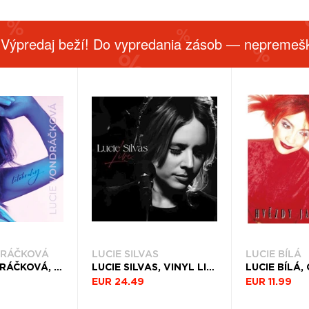
 Výpredaj beží! Do vypredania zásob — nepremešk
DRÁČKOVÁ
LUCIE SILVAS
LUCIE BÍLÁ
LUCIE VONDRÁČKOVÁ, CD LETOKRUHY
LUCIE SILVAS, VINYL LIVE
EUR 24.49
EUR 11.99