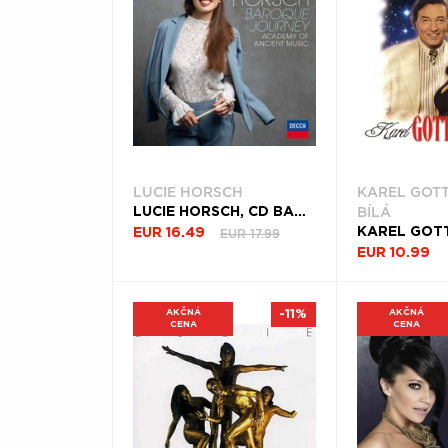
LUCIE HORSCH
KAREL GOTT
BÍLÁ
LUCIE HORSCH, CD BAROQUE JOURNEY
EUR 17.99
EUR 16.49
EUR 10.99
AKČNÁ
-11%
AKČNÁ
CENA
CENA