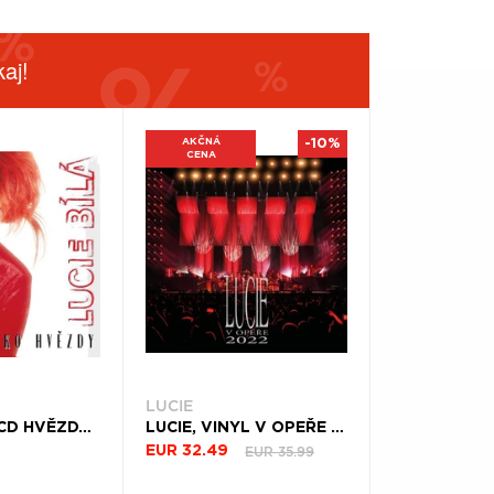
aj!
AKČNÁ
-10%
CENA
LUCIE
LUCIE BÍLÁ, CD HVĚZDY JAKO HVĚZDY (25TH ANNIVERSARY REMASTERED EDITION)
LUCIE, VINYL V OPEŘE 2022
EUR 35.99
EUR 32.49