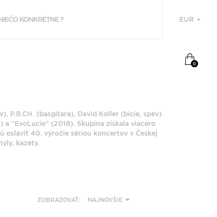
EUR
U
NAPOSLEDY
0
PREZERANÉ
LUCIE
 P.B.CH. (basgitara), David Koller (bicie, spev)
 a "EvoLucie" (2018). Skupina získala viacero
ú oslaviť 40. výročie sériou koncertov v Českej
yly, kazety.
F
P
ZOBRAZOVAŤ:
NAJNOVŠIE
Z