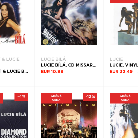
 & LUCIE
LUCIE BÍLÁ
LUCIE
LUCIE BÍLÁ, CD MISSARIEL (EDICE K 25.VÝROČÍ)
LUCIE, VINY
KAREL GOTT & LUCIE BÍLÁ, CD DUETY (EDICE 2018)
EUR 10.99
EUR 32.49
-4%
AKČNÁ
-12%
AKČNÁ
CENA
CENA