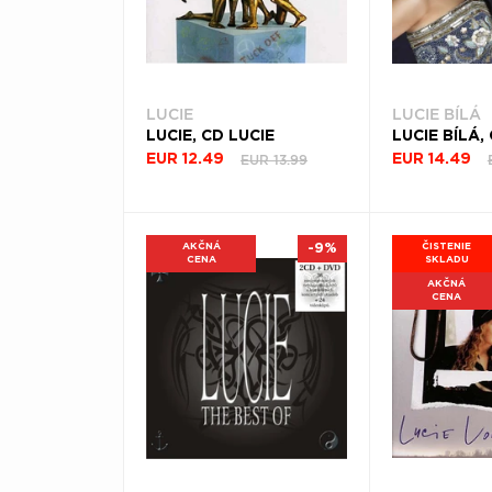
LUCIE
LUCIE BÍLÁ
LUCIE, CD LUCIE
EUR 13.99
EUR 12.49
EUR 14.49
AKČNÁ
-9%
ČISTENIE
CENA
SKLADU
AKČNÁ
CENA