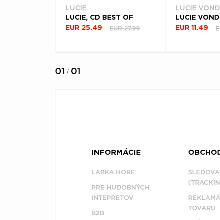
LUCIE
LUCIE VON
LUCIE, CD BEST OF
EUR 27.99
E
EUR 25.49
EUR 11.49
01
01
/
INFORMÁCIE
OBCHO
LABKA HORE
SLEDOVA
(TRACKIN
PRE HUDOBNÝCH
INTEPRETOV
REKLAMÁ
TOVARU
B2B