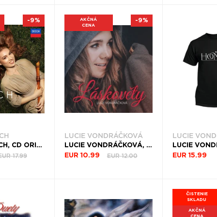
-9%
AKČNÁ
-9%
CENA
SCH
LUCIE VONDRÁČKOVÁ
LUCIE VON
LUCIE HORSCH, CD ORIGINS
LUCIE VONDRÁČKOVÁ, CD LÁSKOVĚTY
EUR 17.99
EUR 12.00
EUR 10.99
EUR 15.99
ČISTENIE
SKLADU
AKČNÁ
CENA