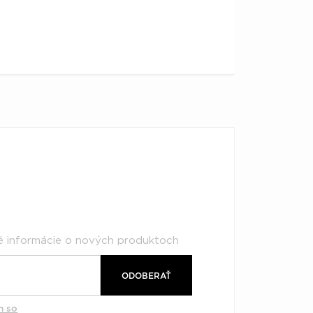
né informácie o nových produktoch
ODOBERAŤ
m so