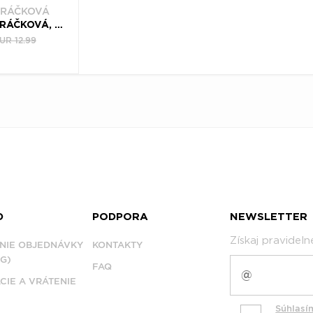
DRÁČKOVÁ
LUCIE VONDRÁČKOVÁ, CD PELMEL 1993 - 2007
UR 12.99
D
PODPORA
NEWSLETTER
Získaj pravidel
NIE OBJEDNÁVKY
KONTAKTY
G)
FAQ
CIE A VRÁTENIE
Súhlasí