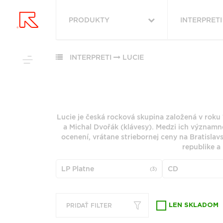
PRODUKTY
INTERPRETI
VYHĽADAŤ
VŠETKY
OBĽÚBENÉ
PODĽA ŽÁNRU
INTERPRETI
LUCIE
PODĽA ŽÁ
RUKA HORE
VŠETKO
ROCK (2879)
HUDBA
ROCK (3422
POP (1983)
Lucie je česká rocková skupina založená v roku 
VINYLY
POP (26539)
PODĽA ABE
a Michal Dvořák (klávesy). Medzi ich významn
JAZZ (1965)
FUNKO POP!
ALTERNATIV
ocenení, vrátane striebornej ceny na Bratislav
ALTERNATIVE ROCK
(9156)
DOWNLOADY
republike a
(1784)
"
#
JAZZ (7951)
JBL
FOLK (1458)
LP Platne
CD
(3)
METAL (6775
PREDPREDAJE
6
7
INDIE ROCK (1127)
FOLK (5854)
CD S PODPISOM
G
H
PRODUKTY V ZĽAVE
ZOBRAZIŤ ZOZNAM
PRIDAŤ FILTER
LEN SKLADOM
Q
R