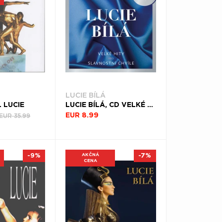
LUCIE BÍLÁ
L LUCIE
LUCIE BÍLÁ, CD VELKÉ HITY PRO SLAVNOSTNÍ CHVÍLE
EUR 35.99
EUR 8.99
-9%
AKČNÁ
-7%
CENA