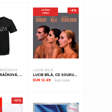
AKČNÁ
-4%
CENA
DRÁČKOVÁ
LUCIE BÍLÁ
LUCIE VONDRÁČKOVÁ, TRIČKO HONZA, UNISEX, ČIERNA
LUCIE BÍLÁ, CD SOUKUP - BÍLÁ - OSVALDOVÁ
EUR 12.99
EUR 12.49
-10%