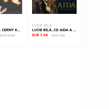
LUCIE BÍLÁ
LUCIE, VINYL CERNY KOCKY MOKRY ZABY
LUCIE BÍLÁ, CD AIDA A JINÉ KLENOTY
EUR 47.99
EUR 7.99
EUR 7.49