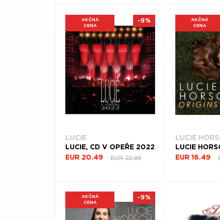
KRAJINA
AKČNÁ
-9%
AKČNÁ
CENA
CENA
Filtrovať
(22)
LUCIE
LUCIE HOR
LUCIE, CD V OPEŘE 2022
EUR 22.49
EUR 20.49
EUR 16.49
AKČNÁ
-9%
CENA