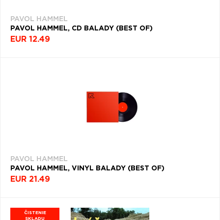
ŽÁNER
Q
R
S
T
U
PAVOL HAMMEL
ROK
V
W
X
Y
Z
PAVOL HAMMEL, CD BALADY (BEST OF)
VYDANIA
EUR 12.49
Æ
DEKÁDA
NAPOSLEDY
Filtrovať
PREZERANÉ
(20)
PAVOL
HAMMEL
PAVOL HAMMEL
PAVOL HAMMEL, VINYL BALADY (BEST OF)
EUR 21.49
ČISTENIE
SKLADU