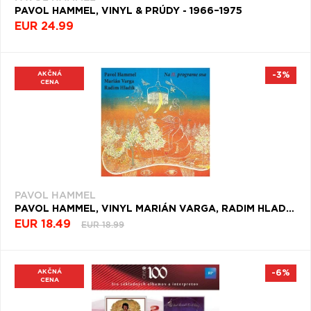
PAVOL HAMMEL, VINYL & PRÚDY - 1966–1975
EUR 24.99
AKČNÁ
-3%
CENA
PAVOL HAMMEL
PAVOL HAMMEL, VINYL MARIÁN VARGA, RADIM HLADÍK - NA II. PROGRAME SNA
EUR 18.49
EUR 18.99
AKČNÁ
-6%
CENA