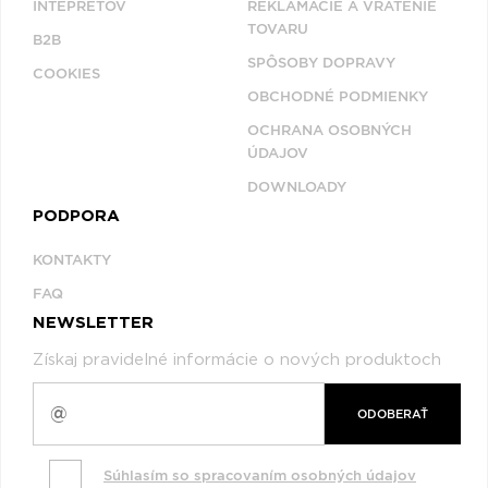
INTEPRETOV
REKLAMÁCIE A VRÁTENIE
TOVARU
B2B
SPÔSOBY DOPRAVY
COOKIES
OBCHODNÉ PODMIENKY
OCHRANA OSOBNÝCH
ÚDAJOV
DOWNLOADY
PODPORA
KONTAKTY
FAQ
NEWSLETTER
Získaj pravidelné informácie o nových produktoch
ODOBERAŤ
Súhlasím so spracovaním osobných údajov