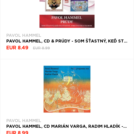
PAVOL HAMMEL
PAVOL HAMMEL, CD & PRÚDY - SOM ŠŤASTNÝ, KEĎ STE ŠŤASTNÍ / STRETNUTIE S TICHOM
EUR 8.49
EUR 8.99
PAVOL HAMMEL
PAVOL HAMMEL, CD MARIÁN VARGA, RADIM HLADÍK - NA II. PROGRAME SNA
EUR 8.99