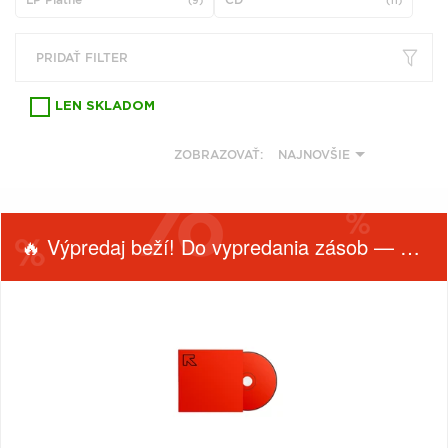
(9)
(11)
VŠETKY
PODĽA
VYHĽADAŤ
TYPU
PRODUKTU
PRIDAŤ FILTER
LEN SKLADOM
VŠETKO
CD (31743)
ZOBRAZOVAŤ:
NAJNOVŠIE
PODĽA ABECEDY
VINYL (26014)
TRIČKO (7170)
"
#
$
*
.
NAŽEHLOVAČKA
🔥 Výpredaj beží! Do vypredania zásob — nepremeškaj!
(1563)
1
2
3
4
5
MIKINA (905)
6
7
8
9
A
DVD (720)
B
C
D
E
F
FILTROVAŤ
OBĽÚBENÉ
PODĽA TAGU
PRODUKTY
G
H
I
J
K
PODĽA
TYP
PRODUKTU
L
M
N
O
P